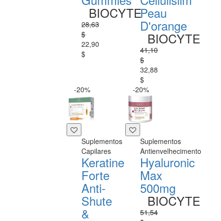
BIOCYTE
Peau
D'orange
28,63
$
BIOCYTE
22,90
41,10
$
$
32,88
$
-20%
-20%
Suplementos
Suplementos
Capilares
Antienvelhecimento
Keratine
Hyaluronic
Forte
Max
Anti-
500mg
Shute
BIOCYTE
&
51,54