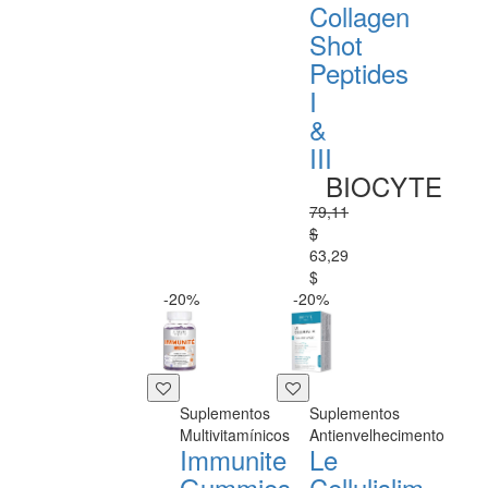
Collagen
Shot
Peptides
I
&
III
BIOCYTE
79,11
$
63,29
$
-20%
-20%
Suplementos
Suplementos
Multivitamínicos
Antienvelhecimento
Immunite
Le
Gummies
Cellulislim