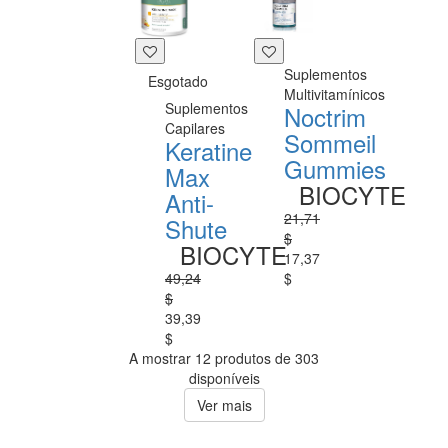
Suplementos
Esgotado
Multivitamínicos
Suplementos
Noctrim
Capilares
Sommeil
Keratine
Gummies
Max
BIOCYTE
Anti-
21,71
Shute
$
BIOCYTE
17,37
49,24
$
$
39,39
$
A mostrar 12 produtos de 303
disponíveis
Ver mais