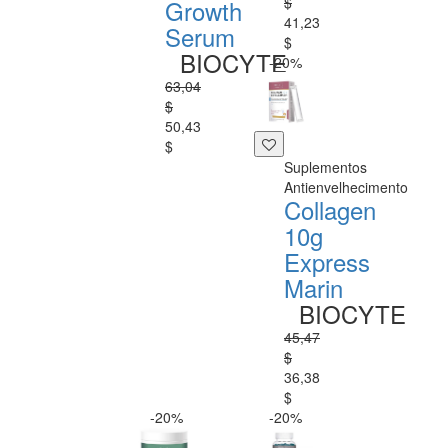
$
Growth
41,23
Serum
$
BIOCYTE
-20%
63,04
$
50,43
$
Suplementos
Antienvelhecimento
Collagen
10g
Express
Marin
BIOCYTE
45,47
$
36,38
$
-20%
-20%