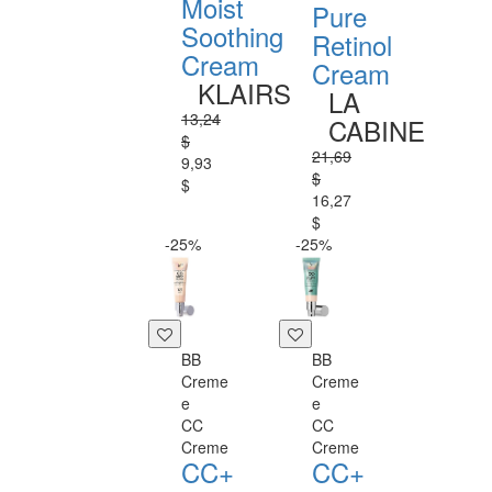
Moist
Pure
Soothing
Retinol
Cream
Cream
KLAIRS
LA
13,24
CABINE
$
21,69
9,93
$
$
16,27
$
-25%
-25%
BB
BB
Creme
Creme
e
e
CC
CC
Creme
Creme
CC+
CC+