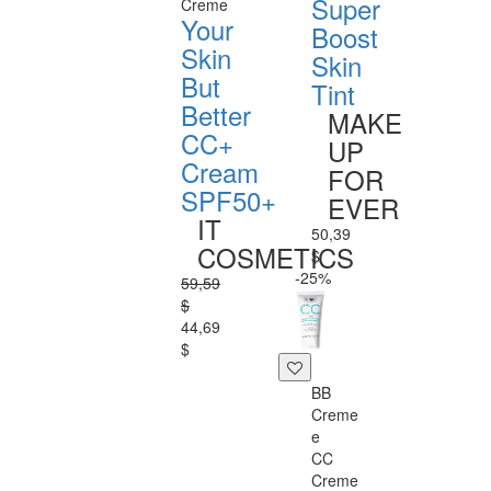
Super
Creme
Your
Boost
Skin
Skin
But
Tint
Better
MAKE
CC+
UP
Cream
FOR
SPF50+
EVER
IT
50,39
COSMETICS
$
-25%
59,59
$
44,69
$
BB
Creme
e
CC
Creme