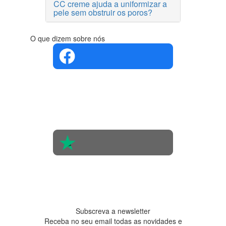
CC creme ajuda a uniformizar a
pele sem obstruir os poros?
O que dizem sobre nós
4.4 em 5
Com base
na opinião
de 560
pessoas
4.6 em 5
Baseada
em 438
avaliações
Subscreva a newsletter
Receba no seu email todas as novidades e