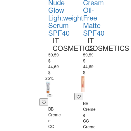
Nude
Cream
Glow
Oil-
Lightweight
Free
Serum
Matte
SPF40
SPF40
IT
IT
COSMETICS
COSMETICS
59,59
59,59
$
$
44,69
44,69
$
$
-25%
BB
BB
Creme
Creme
e
e
CC
CC
Creme