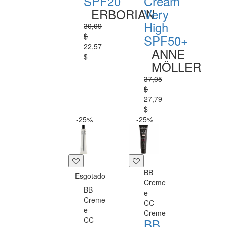
SPF20
Cream
ERBORIAN
Very
High
30,09
$
SPF50+
22,57
ANNE
$
MÖLLER
37,05
$
27,79
$
-25%
-25%
BB
Esgotado
Creme
BB
e
Creme
CC
e
Creme
CC
BB