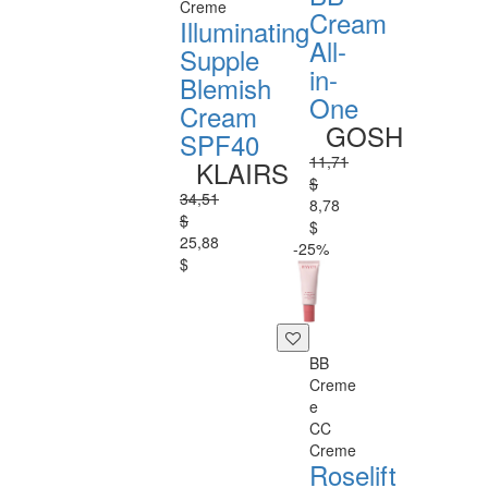
Creme
Cream
Illuminating
All-
Supple
in-
Blemish
One
Cream
GOSH
SPF40
11,71
KLAIRS
$
34,51
8,78
$
$
25,88
-25%
$
BB
Creme
e
CC
Creme
Roselift