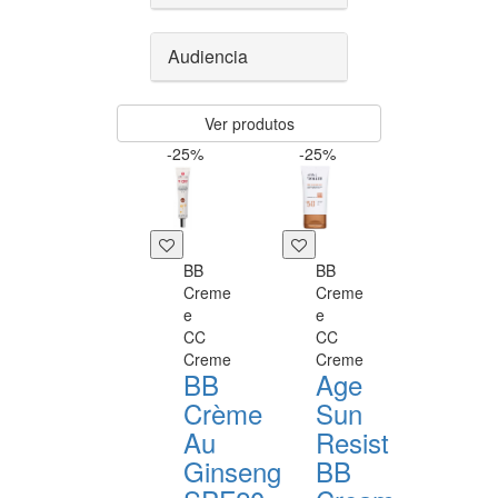
Audiencia
Ver produtos
-25%
-25%
BB
BB
Creme
Creme
e
e
CC
CC
Creme
Creme
BB
Age
Crème
Sun
Au
Resist
Ginseng
BB