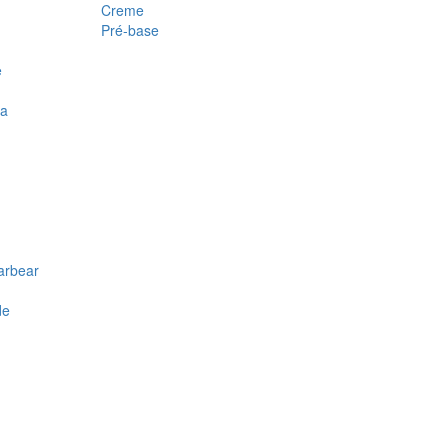
Creme
Pré-base
e
ra
arbear
de