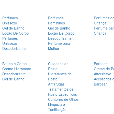
Perfumes
Perfumes
Perfumes d
Unissexo
Femininos
Criança
Gel de Banho
Gel de Banho
Perfume pa
Loção De Corpo
Loção De Corpo
Criança
Perfumes
Desodorizante
Unissexo
Perfume para
Desodorizante
Mulher
Banho e Corpo
Cuidados de
Barbear
Creme Hidratante
Rosto
Creme de B
Desodorizante
Hidratantes de
Aftershave
Gel de Banho
Rosto
Acessórios 
Antirrugas
Barbear
Tratamentos de
Rosto Específicos
Contorno de Olhos
Limpeza e
Tonificação