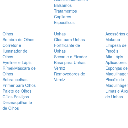
Bálsamos
Tratamentos
Capilares
Específicos
Olhos
Unhas
Acessórios 
Sombra de Olhos
Óleo para Unhas
Makeup
Corretor e
Fortificante de
Limpeza de
Iluminador de
Unhas
Pincéis
Olhos
Secante e Fixador
Afia Lápis
Eyeliner e Lápis
Base para Unhas
Aplicadores
Rímel/Máscara de
Verniz
Esponjas de
Olhos
Removedores de
Maquilhage
Sobrancelhas
Verniz
Pincéis de
Primer para Olhos
Maquilhage
Palete de Olhos
Limas e Alic
Cílios Postiços
de Unhas
Desmaquilhante
de Olhos