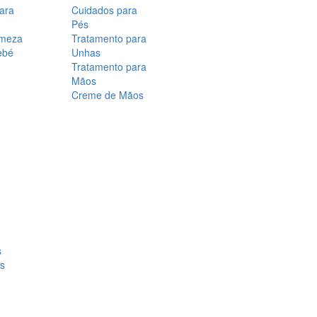
para
Cuidados para
Pés
rmeza
Tratamento para
ebé
Unhas
Tratamento para
Mãos
Creme de Mãos
s
os