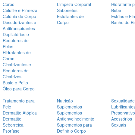
Corpo
Limpeza Corporal
Hidratante 
Celulite e Firmeza
Sabonetes
Bebé
Colónia de Corpo
Esfoliantes de
Estrias e Fi
Desodorizantes e
Corpo
Banho do B
Antitranspirantes
Depilatórios e
Redutores de
Pelos
Hidratantes de
Corpo
Cicatrizantes e
Redutores de
Cicatrizes
Busto e Peito
Óleo para Corpo
Tratamento para
Nutrição
Sexualidade
Pele
Suplementos
Lubrificante
Dermatite Atópica
Suplementos
Preservativ
Dermatite
Antienvelhecimento
Acessórios
Seborreica
Suplementos para
Sexuais
Psoríase
Definir o Corpo