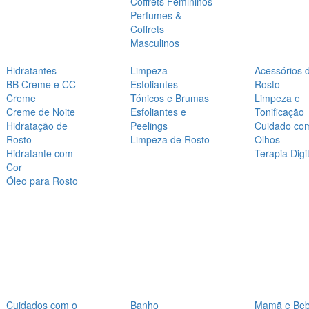
Coffrets Femininos
Perfumes &
Coffrets
Masculinos
Hidratantes
Limpeza
Acessórios 
BB Creme e CC
Esfoliantes
Rosto
Creme
Tónicos e Brumas
Limpeza e
Creme de Noite
Esfoliantes e
Tonificação
Hidratação de
Peelings
Cuidado co
Rosto
Limpeza de Rosto
Olhos
Hidratante com
Terapia Digit
Cor
Óleo para Rosto
Cuidados com o
Banho
Mamã e Be