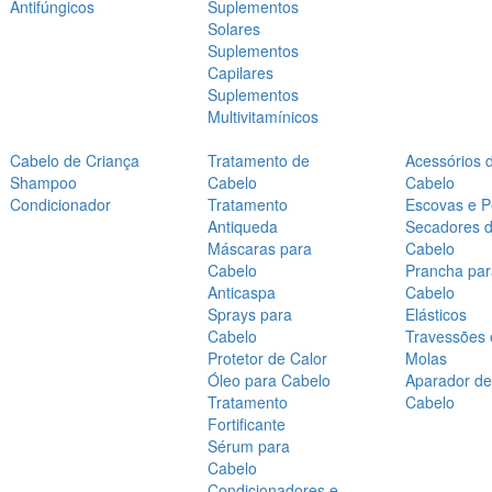
Antifúngicos
Suplementos
Solares
Suplementos
Capilares
Suplementos
Multivitamínicos
Cabelo de Criança
Tratamento de
Acessórios 
Shampoo
Cabelo
Cabelo
Condicionador
Tratamento
Escovas e P
Antiqueda
Secadores 
Máscaras para
Cabelo
Cabelo
Prancha par
Anticaspa
Cabelo
Sprays para
Elásticos
Cabelo
Travessões 
Protetor de Calor
Molas
Óleo para Cabelo
Aparador de
Tratamento
Cabelo
Fortificante
Sérum para
Cabelo
Condicionadores e