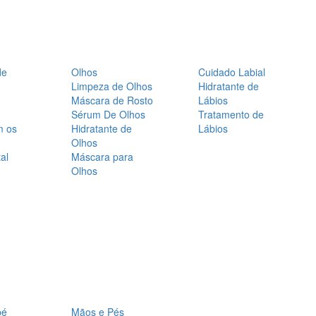
de
Olhos
Cuidado Labial
Limpeza de Olhos
Hidratante de
Máscara de Rosto
Lábios
Sérum De Olhos
Tratamento de
m os
Hidratante de
Lábios
Olhos
al
Máscara para
Olhos
bé
Mãos e Pés