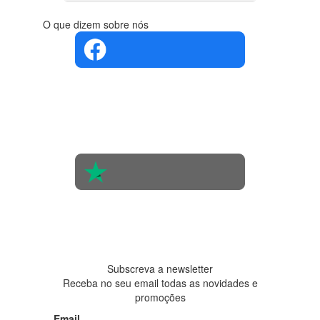
O que dizem sobre nós
4.4 em 5
Com base
na opinião
de 560
pessoas
4.6 em 5
Baseada
em 438
avaliações
Subscreva a newsletter
Receba no seu email todas as novidades e
promoções
Email