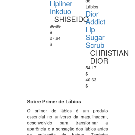
de
Lipliner
Lábios
Inkduo
Dior
SHISEIDO
Addict
36,85
Lip
$
Sugar
27,64
Scrub
$
CHRISTIAN
DIOR
54,17
$
40,63
$
Sobre Primer de Lábios
O primer de lábios é um produto
essencial no universo da maquilhagem,
desenvolvido para transformar a
aparência e a sensação dos lábios antes
da aplicação do batom. Também