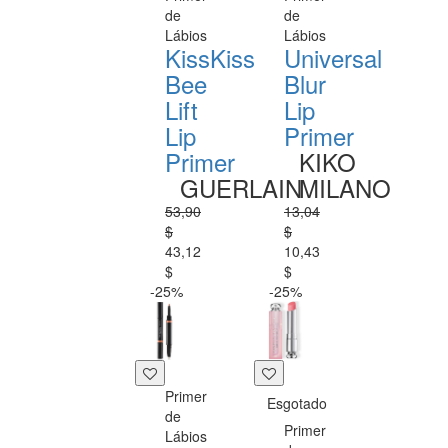
de
de
Lábios
Lábios
KissKiss
Universal
Bee
Blur
Lift
Lip
Lip
Primer
Primer
KIKO
GUERLAIN
MILANO
53,90
13,04
$
$
43,12
10,43
$
$
-25%
-25%
Primer
Esgotado
de
Primer
Lábios