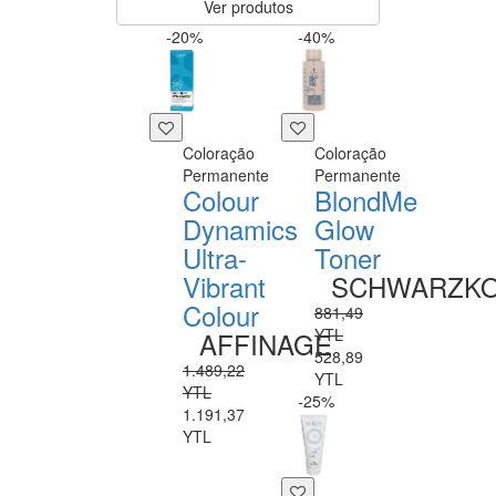
Ver produtos
-20%
-40%
Coloração
Coloração
Permanente
Permanente
Colour
BlondMe
Dynamics
Glow
Ultra-
Toner
Vibrant
SCHWARZK
Colour
881,49
YTL
AFFINAGE
528,89
1.489,22
YTL
YTL
-25%
1.191,37
YTL