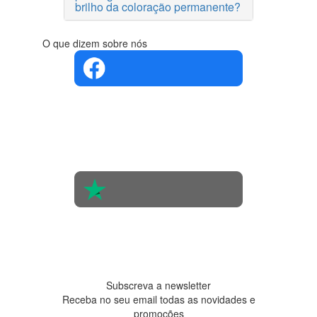
brilho da coloração permanente?
O que dizem sobre nós
4.4 em 5
Com base
na opinião
de 560
pessoas
4.6 em 5
Baseada
em 438
avaliações
Subscreva a newsletter
Receba no seu email todas as novidades e
promoções