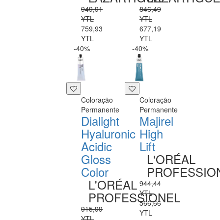
949,91
846,49
YTL
YTL
759,93
677,19
YTL
YTL
-40%
-40%
Coloração
Coloração
Permanente
Permanente
Dialight
Majirel
Hyaluronic
High
Acidic
Lift
Gloss
L'ORÉAL
Color
PROFESSIO
L'ORÉAL
944,44
YTL
PROFESSIONEL
566,66
915,99
YTL
YTL