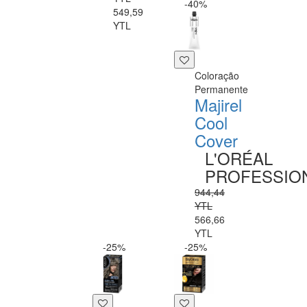
-40%
549,59
YTL
Coloração
Permanente
Majirel
Cool
Cover
L'ORÉAL
PROFESSIO
944,44
YTL
566,66
YTL
-25%
-25%