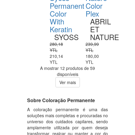
Permanent
Color
Color
Plex
With
ABRIL
Keratin
ET
SYOSS
NATURE
280,18
239,99
YTL
YTL
210,14
180,00
YTL
YTL
A mostrar 12 produtos de 59
disponíveis
Ver mais
Sobre Coloração Permanente
A coloração permanente é uma das
soluções mais completas e procuradas no
universo dos cuidados capilares, sendo
amplamente utilizada por quem deseja
transformar, realçar ou manter a cor do