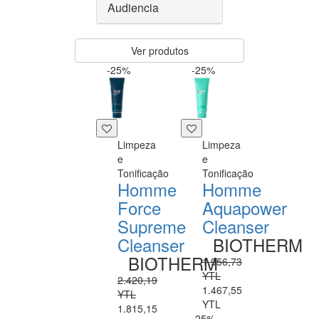
Audiencia
Ver produtos
-25%
-25%
Limpeza
Limpeza
e
e
Tonificação
Tonificação
Homme
Homme
Force
Aquapower
Supreme
Cleanser
Cleanser
BIOTHERM
BIOTHERM
1.956,73
YTL
2.420,19
1.467,55
YTL
YTL
1.815,15
-25%