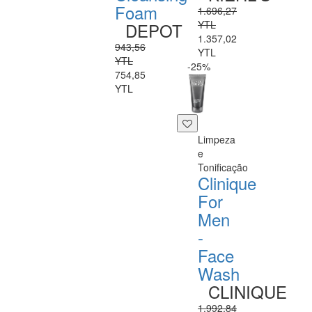
Foam
1.696,27
YTL
DEPOT
1.357,02
943,56
YTL
YTL
-25%
754,85
YTL
Limpeza
e
Tonificação
Clinique
For
Men
-
Face
Wash
CLINIQUE
1.992,84