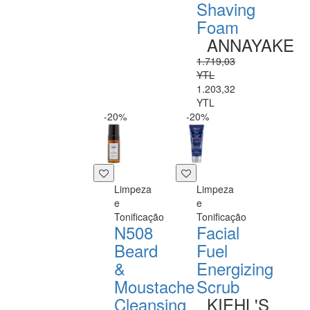
Shaving
Foam
ANNAYAKE
1.719,03
YTL
1.203,32
YTL
-20%
-20%
Limpeza
Limpeza
e
e
Tonificação
Tonificação
N508
Facial
Beard
Fuel
&
Energizing
Moustache
Scrub
Cleansing
KIEHL'S