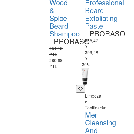
Wood
Professional
&
Beard
Spice
Exfoliating
Beard
Paste
Shampoo
PRORASO
PRORASO
665,47
YTL
651,15
399,28
YTL
YTL
390,69
-30%
YTL
Limpeza
e
Tonificação
Men
Cleansing
And