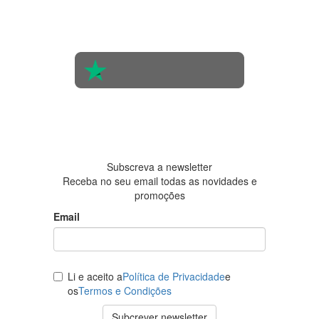
na opinião
de 560
pessoas
4.6 em 5
Baseada
em 438
avaliações
Subscreva a newsletter
Receba no seu email todas as novidades e
promoções
Email
Li e aceito a
Política de Privacidade
e
os
Termos e Condições
Subcrever newsletter