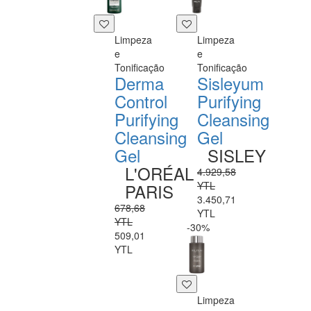
Limpeza
Limpeza
e
e
Tonificação
Tonificação
Derma
Sisleyum
Control
Purifying
Purifying
Cleansing
Cleansing
Gel
Gel
SISLEY
L'ORÉAL
4.929,58
YTL
PARIS
3.450,71
678,68
YTL
YTL
-30%
509,01
YTL
Limpeza