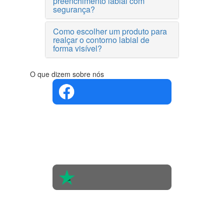
preenchimento labial com
segurança?
Como escolher um produto para
realçar o contorno labial de
forma visível?
O que dizem sobre nós
4.4 em 5
Com base
na opinião
de 560
pessoas
4.6 em 5
Baseada
em 438