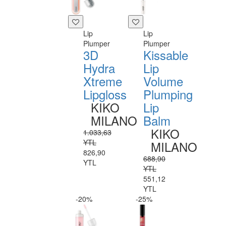
Lip
Lip
Plumper
Plumper
3D
Kissable
Hydra
Lip
Xtreme
Volume
Lipgloss
Plumping
KIKO
Lip
MILANO
Balm
KIKO
1.033,63
YTL
MILANO
826,90
688,90
YTL
YTL
551,12
YTL
-20%
-25%