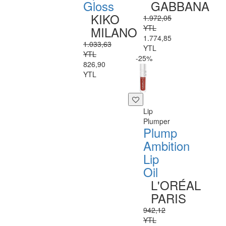
Gloss
GABBANA
KIKO
1.972,05
YTL
MILANO
1.774,85
1.033,63
YTL
YTL
-25%
826,90
YTL
Lip
Plumper
Plump
Ambition
Lip
Oil
L'ORÉAL
PARIS
942,12
YTL