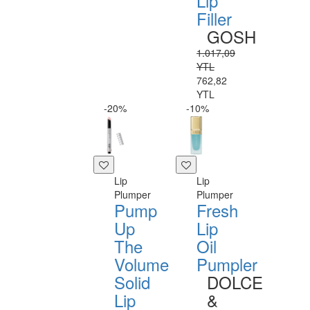
Lip
Filler
GOSH
1.017,09
YTL
762,82
YTL
-20%
-10%
Lip
Lip
Plumper
Plumper
Pump
Fresh
Up
Lip
The
Oil
Volume
Pumpler
Solid
DOLCE
Lip
&