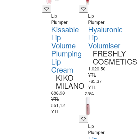
Lip
Lip
Plumper
Plumper
Kissable
Hyaluronic
Lip
Lip
Volume
Volumiser
Plumping
FRESHLY
Lip
COSMETICS
Cream
1.020,50
YTL
KIKO
765,37
MILANO
YTL
688,90
-25%
YTL
551,12
YTL
Lip
Plumper