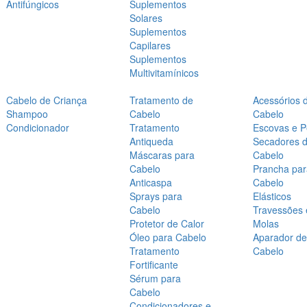
Antifúngicos
Suplementos
Solares
Suplementos
Capilares
Suplementos
Multivitamínicos
Cabelo de Criança
Tratamento de
Acessórios 
Shampoo
Cabelo
Cabelo
Condicionador
Tratamento
Escovas e P
Antiqueda
Secadores 
Máscaras para
Cabelo
Cabelo
Prancha par
Anticaspa
Cabelo
Sprays para
Elásticos
Cabelo
Travessões 
Protetor de Calor
Molas
Óleo para Cabelo
Aparador de
Tratamento
Cabelo
Fortificante
Sérum para
Cabelo
Condicionadores e