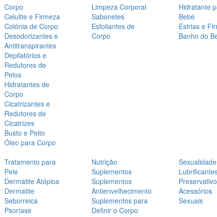
Corpo
Limpeza Corporal
Hidratante 
Celulite e Firmeza
Sabonetes
Bebé
Colónia de Corpo
Esfoliantes de
Estrias e Fi
Desodorizantes e
Corpo
Banho do B
Antitranspirantes
Depilatórios e
Redutores de
Pelos
Hidratantes de
Corpo
Cicatrizantes e
Redutores de
Cicatrizes
Busto e Peito
Óleo para Corpo
Tratamento para
Nutrição
Sexualidade
Pele
Suplementos
Lubrificante
Dermatite Atópica
Suplementos
Preservativ
Dermatite
Antienvelhecimento
Acessórios
Seborreica
Suplementos para
Sexuais
Psoríase
Definir o Corpo