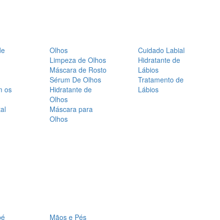
de
Olhos
Cuidado Labial
Limpeza de Olhos
Hidratante de
Máscara de Rosto
Lábios
Sérum De Olhos
Tratamento de
m os
Hidratante de
Lábios
Olhos
al
Máscara para
Olhos
bé
Mãos e Pés