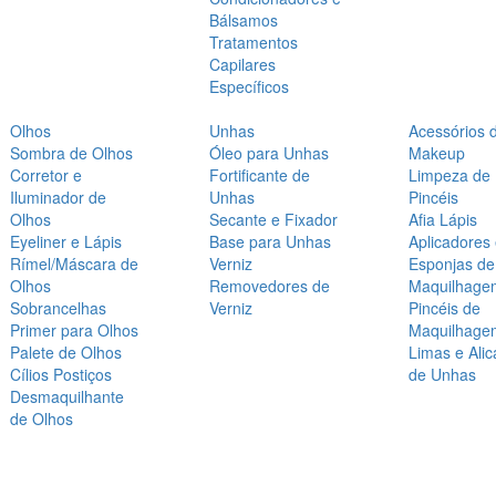
Bálsamos
Tratamentos
Capilares
Específicos
Olhos
Unhas
Acessórios 
Sombra de Olhos
Óleo para Unhas
Makeup
Corretor e
Fortificante de
Limpeza de
Iluminador de
Unhas
Pincéis
Olhos
Secante e Fixador
Afia Lápis
Eyeliner e Lápis
Base para Unhas
Aplicadores
Rímel/Máscara de
Verniz
Esponjas de
Olhos
Removedores de
Maquilhage
Sobrancelhas
Verniz
Pincéis de
Primer para Olhos
Maquilhage
Palete de Olhos
Limas e Alic
Cílios Postiços
de Unhas
Desmaquilhante
de Olhos