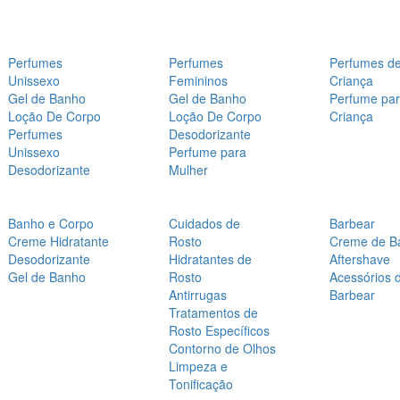
Perfumes
Perfumes
Perfumes d
Unissexo
Femininos
Criança
Gel de Banho
Gel de Banho
Perfume pa
Loção De Corpo
Loção De Corpo
Criança
Perfumes
Desodorizante
Unissexo
Perfume para
Desodorizante
Mulher
Banho e Corpo
Cuidados de
Barbear
Creme Hidratante
Rosto
Creme de B
Desodorizante
Hidratantes de
Aftershave
Gel de Banho
Rosto
Acessórios 
Antirrugas
Barbear
Tratamentos de
Rosto Específicos
Contorno de Olhos
Limpeza e
Tonificação