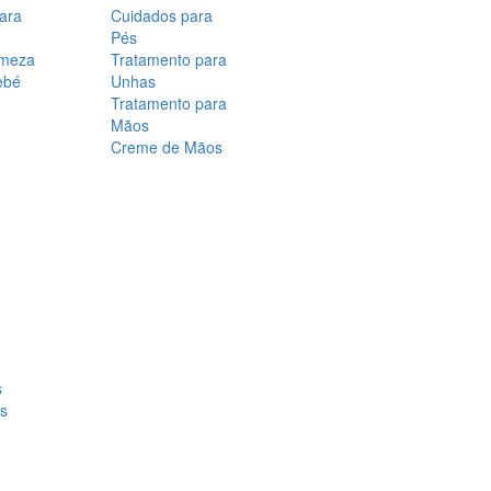
para
Cuidados para
Pés
rmeza
Tratamento para
ebé
Unhas
Tratamento para
Mãos
Creme de Mãos
s
os