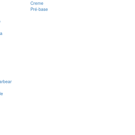
Creme
Pré-base
e
ra
arbear
de