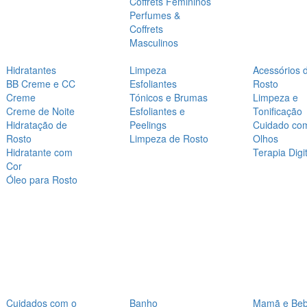
Coffrets Femininos
Perfumes &
Coffrets
Masculinos
Hidratantes
Limpeza
Acessórios 
BB Creme e CC
Esfoliantes
Rosto
Creme
Tónicos e Brumas
Limpeza e
Creme de Noite
Esfoliantes e
Tonificação
Hidratação de
Peelings
Cuidado co
Rosto
Limpeza de Rosto
Olhos
Hidratante com
Terapia Digit
Cor
Óleo para Rosto
Cuidados com o
Banho
Mamã e Be