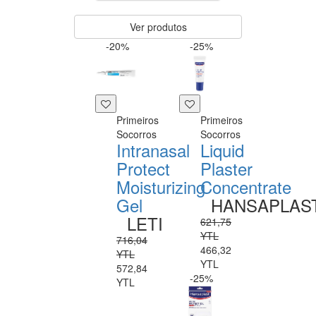
Ver produtos
-20%
-25%
Primeiros
Primeiros
Socorros
Socorros
Intranasal
Liquid
Protect
Plaster
Moisturizing
Concentrate
Gel
HANSAPLAS
LETI
621,75
YTL
716,04
466,32
YTL
YTL
572,84
-25%
YTL