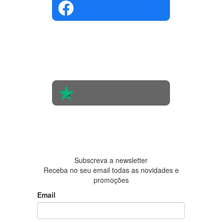
4.4 em 5
Com base
na opinião
de 560
pessoas
4.6 em 5
Baseada
em 438
avaliações
Subscreva a newsletter
Receba no seu email todas as novidades e
promoções
Email