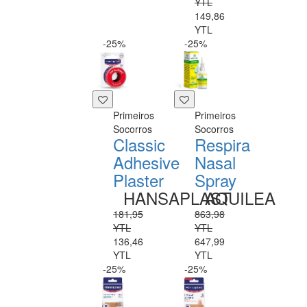
YTL
149,86
YTL
-25%
-25%
Primeiros
Primeiros
Socorros
Socorros
Classic
Respira
Adhesive
Nasal
Plaster
Spray
HANSAPLAST
AQUILEA
181,95
863,98
YTL
YTL
136,46
647,99
YTL
YTL
-25%
-25%