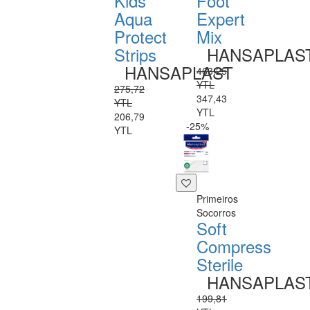
Kids
Foot
Aqua
Expert
Protect
Mix
Strips
HANSAPLAS
HANSAPLAST
463,25
YTL
275,72
347,43
YTL
YTL
206,79
-25%
YTL
Primeiros
Socorros
Soft
Compress
Sterile
HANSAPLAS
199,81