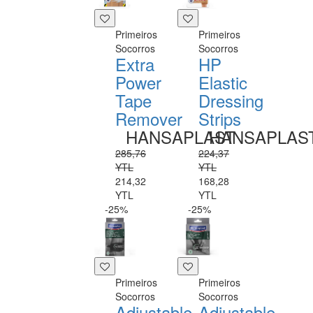
Primeiros
Primeiros
Socorros
Socorros
Extra
HP
Power
Elastic
Tape
Dressing
Remover
Strips
HANSAPLAST
HANSAPLAS
285,76
224,37
YTL
YTL
214,32
168,28
YTL
YTL
-25%
-25%
Primeiros
Primeiros
Socorros
Socorros
Adjustable
Adjustable