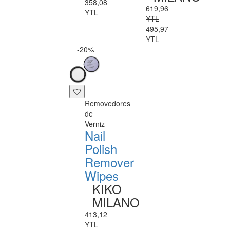
358,08
619,96
YTL
YTL
495,97
YTL
-20%
Removedores
de
Verniz
Nail
Polish
Remover
Wipes
KIKO
MILANO
413,12
YTL