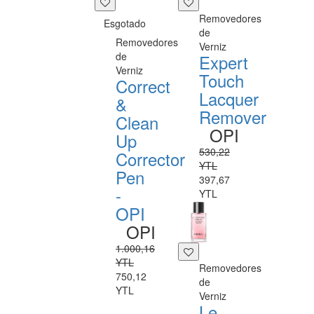
Removedores
Esgotado
de
Removedores
Verniz
de
Expert
Verniz
Touch
Correct
Lacquer
&
Remover
Clean
OPI
Up
530,22
Corrector
YTL
Pen
397,67
-
YTL
OPI
OPI
1.000,16
YTL
Removedores
750,12
de
YTL
Verniz
Le