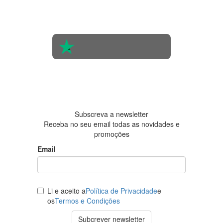
na opinião
de 560
pessoas
4.6 em 5
Baseada
em 438
avaliações
Subscreva a newsletter
Receba no seu email todas as novidades e
promoções
Email
Li e aceito a
Política de Privacidade
e
os
Termos e Condições
Subcrever newsletter