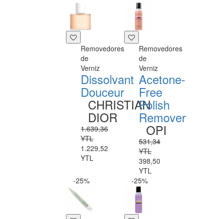
Removedores
Removedores
de
de
Verniz
Verniz
Dissolvant
Acetone-
Douceur
Free
CHRISTIAN
Polish
DIOR
Remover
OPI
1.639,36
YTL
531,34
1.229,52
YTL
YTL
398,50
YTL
-25%
-25%