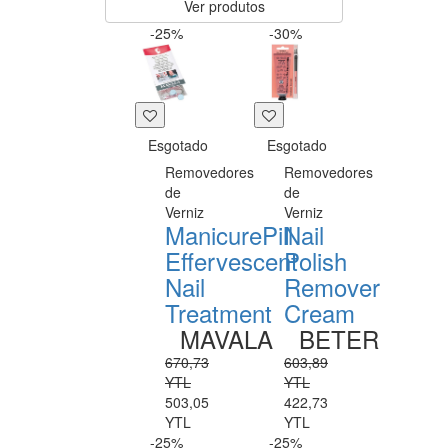
Ver produtos
-25%
-30%
Esgotado
Esgotado
Removedores
Removedores
de
de
Verniz
Verniz
ManicurePill
Nail
Effervescent
Polish
Nail
Remover
Treatment
Cream
MAVALA
BETER
670,73
603,89
YTL
YTL
503,05
422,73
YTL
YTL
-25%
-25%