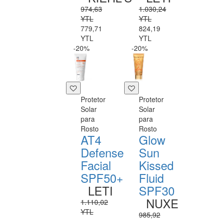
974,63
1.030,24
YTL
YTL
779,71
824,19
YTL
YTL
-20%
-20%
Protetor
Protetor
Solar
Solar
para
para
Rosto
Rosto
AT4
Glow
Defense
Sun
Facial
Kissed
SPF50+
Fluid
LETI
SPF30
NUXE
1.110,02
YTL
985,92