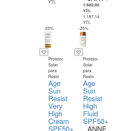
YTL
1.582,85
YTL
1.187,14
YTL
-25%
-25%
Protetor
Protetor
Solar
Solar
para
para
Rosto
Rosto
Age
Age
Sun
Sun
Resist
Resist
Very
High
High
Fluid
Cream
SPF50+
SPF50+
ANNE