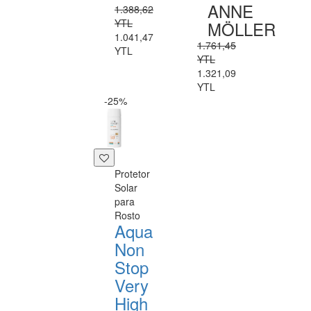
ANNE
1.388,62
YTL
MÖLLER
1.041,47
1.761,45
YTL
YTL
1.321,09
YTL
-25%
Protetor
Solar
para
Rosto
Aqua
Non
Stop
Very
High