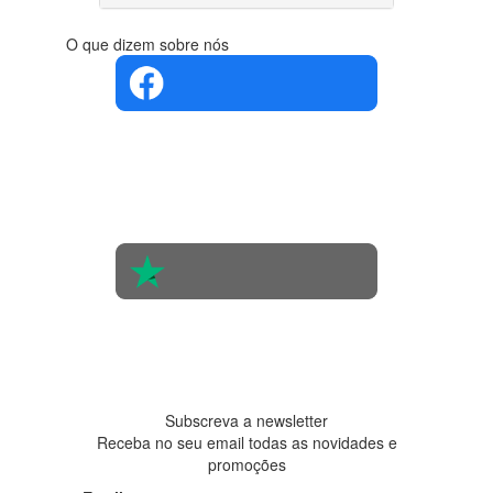
O que dizem sobre nós
4.4 em 5
Com base
na opinião
de 560
pessoas
4.6 em 5
Baseada
em 438
avaliações
Subscreva a newsletter
Receba no seu email todas as novidades e
promoções