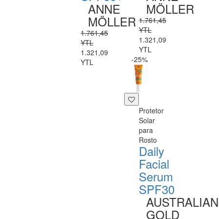
ANNE
MÖLLER
MÖLLER
1.761,45
YTL
1.761,45
1.321,09
YTL
YTL
1.321,09
-25%
YTL
Protetor
Solar
para
Rosto
Daily
Facial
Serum
SPF30
AUSTRALIAN
GOLD