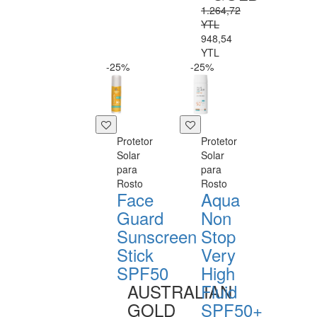
1.264,72
YTL
948,54
YTL
-25%
-25%
Protetor
Protetor
Solar
Solar
para
para
Rosto
Rosto
Face
Aqua
Guard
Non
Sunscreen
Stop
Stick
Very
SPF50
High
AUSTRALIAN
Fluid
GOLD
SPF50+