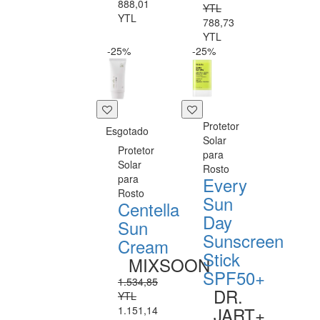
888,01
YTL
YTL
788,73
YTL
-25%
-25%
Protetor
Esgotado
Solar
Protetor
para
Solar
Rosto
para
Every
Rosto
Sun
Centella
Day
Sun
Sunscreen
Cream
Stick
MIXSOON
SPF50+
1.534,85
DR.
YTL
JART+
1.151,14