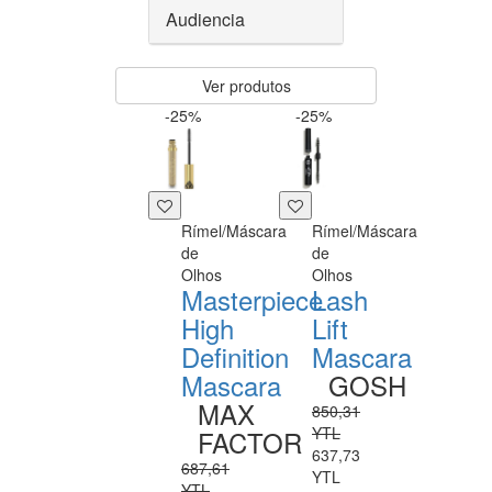
Audiencia
Ver produtos
-25%
-25%
Rímel/Máscara
Rímel/Máscara
de
de
Olhos
Olhos
Masterpiece
Lash
High
Lift
Definition
Mascara
Mascara
GOSH
MAX
850,31
YTL
FACTOR
637,73
687,61
YTL
YTL