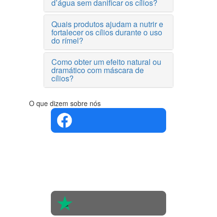
d’água sem danificar os cílios?
Quais produtos ajudam a nutrir e
fortalecer os cílios durante o uso
do rímel?
Como obter um efeito natural ou
dramático com máscara de
cílios?
O que dizem sobre nós
4.4 em 5
Com base
na opinião
de 560
pessoas