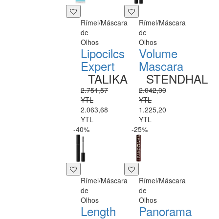
Rímel/Máscara
Rímel/Máscara
de
de
Olhos
Olhos
Lipocilcs
Volume
Expert
Mascara
TALIKA
STENDHAL
2.751,57
2.042,00
YTL
YTL
2.063,68
1.225,20
YTL
YTL
-40%
-25%
Rímel/Máscara
Rímel/Máscara
de
de
Olhos
Olhos
Length
Panorama