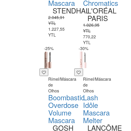
Mascara
Chromatics
STENDHAL
L'ORÉAL
PARIS
2.045,91
YTL
1.026,95
1.227,55
YTL
YTL
770,22
YTL
-25%
-30%
Rímel/Máscara
Rímel/Máscara
de
de
Olhos
Olhos
Boombastic
Lash
Overdose
Idôle
Volume
Mascara
Mascara
Melter
GOSH
LANCÔME