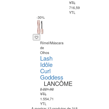
YTL
716,59
YTL
-30%
Rímel/Máscara
de
Olhos
Lash
Idôle
Curl
Goddess
LANCÔME
2.221,02
YTL
1.554,71
YTL
A mostrar 12 produtos de 215