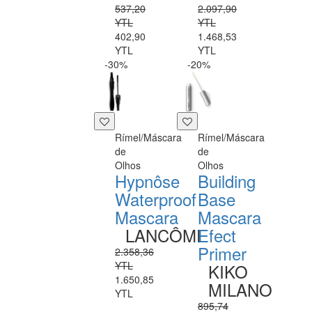
537,20
2.097,90
YTL
YTL
402,90
1.468,53
YTL
YTL
-30%
-20%
Rímel/Máscara
Rímel/Máscara
de
de
Olhos
Olhos
Hypnôse
Building
Waterproof
Base
Mascara
Mascara
LANCÔME
Efect
Primer
2.358,36
YTL
KIKO
1.650,85
MILANO
YTL
895,74