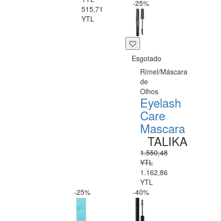
-25%
515,71
YTL
Esgotado
Rímel/Máscara
de
Olhos
Eyelash
Care
Mascara
TALIKA
1.550,48
YTL
1.162,86
YTL
-25%
-40%