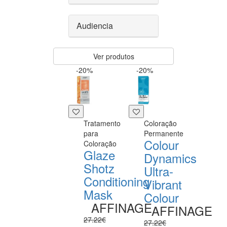
Audiencia
Ver produtos
-20%
-20%
Tratamento
Coloração
para
Permanente
Colour
Coloração
Glaze
Dynamics
Shotz
Ultra-
Conditioning
Vibrant
Mask
Colour
AFFINAGE
AFFINAGE
27.22€
27.22€