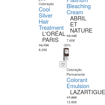
Coloração
Bleaching
Cool
Cream
Silver
ABRIL
Hair
ET
Treatment
NATURE
L'ORÉAL
10.14€
PARIS
7.60€
10.73€
-20%
8.05€
Coloração
Permanente
Colorant
Emulsion
LAZARTIGU
17.36€
13.89€