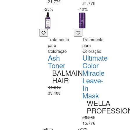
21.77€
21.77€
-25%
-40%
Tratamento
Tratamento
para
para
Coloração
Coloração
Ash
Ultimate
Toner
Color
BALMAIN
Miracle
HAIR
Leave-
In
44.64€
33.48€
Mask
WELLA
PROFESSIO
26.28€
15.77€
-40%
-25%