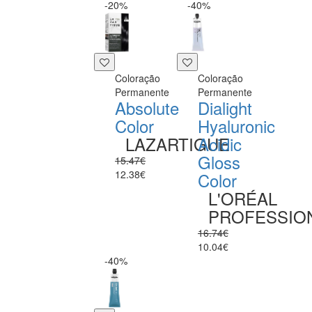
-20%
-40%
Coloração
Coloração
Permanente
Permanente
Absolute
Dialight
Color
Hyaluronic
LAZARTIGUE
Acidic
Gloss
15.47€
12.38€
Color
L'ORÉAL
PROFESSIO
16.74€
10.04€
-40%