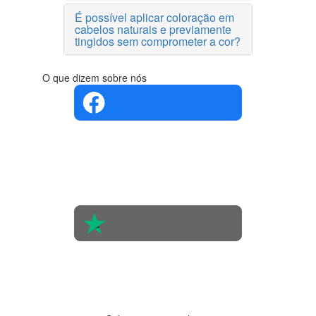
É possível aplicar coloração em
cabelos naturais e previamente
tingidos sem comprometer a cor?
O que dizem sobre nós
4.4 em 5
Com base
na opinião
de 560
pessoas
4.6 em 5
Baseada
em 438
avaliações