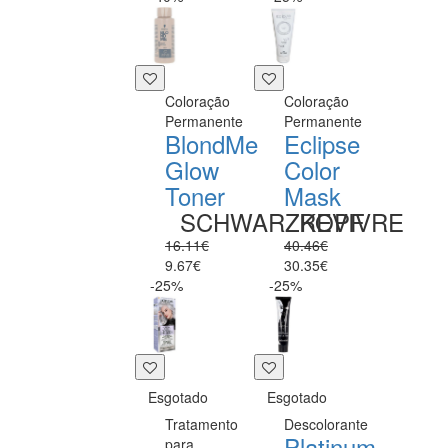
Coloração
Coloração
Permanente
Permanente
BlondMe
Eclipse
Glow
Color
Toner
Mask
SCHWARZKOPF
REVIVRE
16.11€
40.46€
9.67€
30.35€
-25%
-25%
Esgotado
Esgotado
Tratamento
Descolorante
Platinum
para