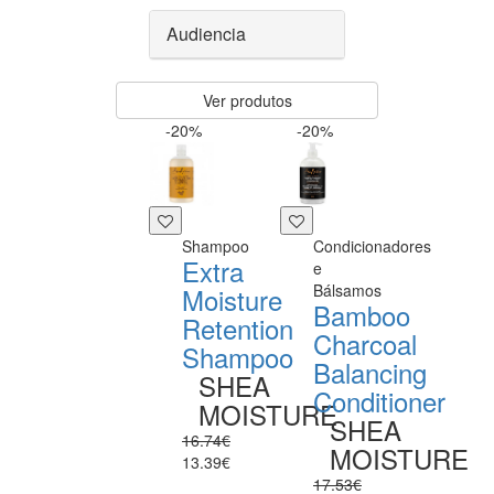
Audiencia
Ver produtos
-20%
-20%
Shampoo
Condicionadores
Extra
e
Bálsamos
Moisture
Bamboo
Retention
Charcoal
Shampoo
Balancing
SHEA
Conditioner
MOISTURE
SHEA
16.74€
MOISTURE
13.39€
17.53€