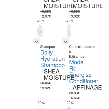
MOISTURE
MOISTURE
15.08€
16.65€
12.07€
13.32€
-20%
-20%
Shampoo
Condicionadores
Daily
e
Bálsamos
Hydration
Mode
Shampoo
Re-
SHEA
Energise
MOISTURE
Conditioner
16.65€
AFFINAGE
13.32€
20.83€
16.66€
-20%
-20%