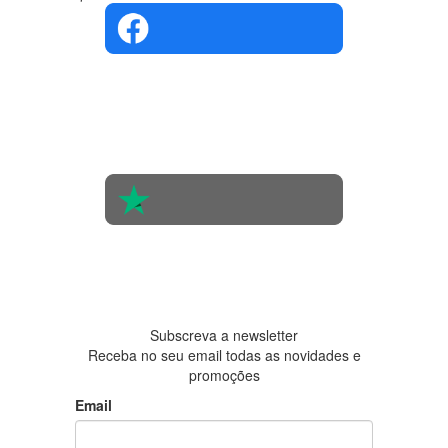
4.4 em 5
Com base
na opinião
de 560
pessoas
4.6 em 5
Baseada
em 438
avaliações
Subscreva a newsletter
Receba no seu email todas as novidades e
promoções
Email