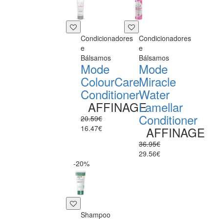
Condicionadores
Condicionadores
e
e
Bálsamos
Bálsamos
Mode
Mode
ColourCare
Miracle
Conditioner
Water
AFFINAGE
Lamellar
Conditioner
20.59€
16.47€
AFFINAGE
36.95€
29.56€
-20%
Shampoo