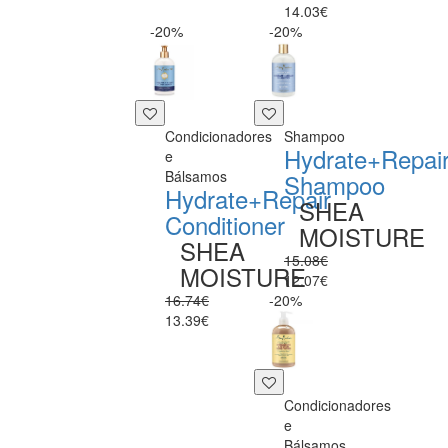
14.03€
-20%
-20%
Condicionadores
Shampoo
Hydrate+Repai
e
Bálsamos
Shampoo
Hydrate+Repair
SHEA
Conditioner
MOISTURE
SHEA
15.08€
MOISTURE
12.07€
16.74€
-20%
13.39€
Condicionadores
e
Bálsamos