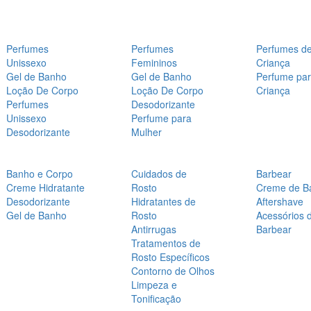
Perfumes
Perfumes
Perfumes d
Unissexo
Femininos
Criança
Gel de Banho
Gel de Banho
Perfume pa
Loção De Corpo
Loção De Corpo
Criança
Perfumes
Desodorizante
Unissexo
Perfume para
Desodorizante
Mulher
Banho e Corpo
Cuidados de
Barbear
Creme Hidratante
Rosto
Creme de B
Desodorizante
Hidratantes de
Aftershave
Gel de Banho
Rosto
Acessórios 
Antirrugas
Barbear
Tratamentos de
Rosto Específicos
Contorno de Olhos
Limpeza e
Tonificação