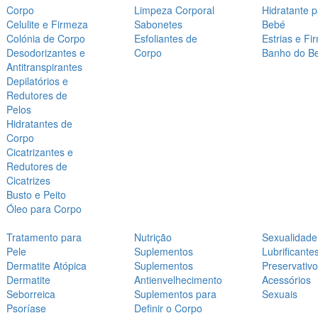
Corpo
Limpeza Corporal
Hidratante 
Celulite e Firmeza
Sabonetes
Bebé
Colónia de Corpo
Esfoliantes de
Estrias e Fi
Desodorizantes e
Corpo
Banho do B
Antitranspirantes
Depilatórios e
Redutores de
Pelos
Hidratantes de
Corpo
Cicatrizantes e
Redutores de
Cicatrizes
Busto e Peito
Óleo para Corpo
Tratamento para
Nutrição
Sexualidade
Pele
Suplementos
Lubrificante
Dermatite Atópica
Suplementos
Preservativ
Dermatite
Antienvelhecimento
Acessórios
Seborreica
Suplementos para
Sexuais
Psoríase
Definir o Corpo