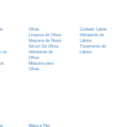
de
Olhos
Cuidado Labial
Limpeza de Olhos
Hidratante de
Máscara de Rosto
Lábios
Sérum De Olhos
Tratamento de
m os
Hidratante de
Lábios
Olhos
al
Máscara para
Olhos
bé
Mãos e Pés