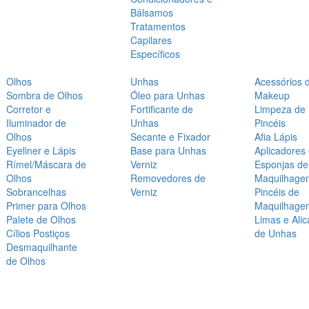
Bálsamos
Tratamentos
Capilares
Específicos
Olhos
Unhas
Acessórios 
Sombra de Olhos
Óleo para Unhas
Makeup
Corretor e
Fortificante de
Limpeza de
Iluminador de
Unhas
Pincéis
Olhos
Secante e Fixador
Afia Lápis
Eyeliner e Lápis
Base para Unhas
Aplicadores
Rímel/Máscara de
Verniz
Esponjas de
Olhos
Removedores de
Maquilhage
Sobrancelhas
Verniz
Pincéis de
Primer para Olhos
Maquilhage
Palete de Olhos
Limas e Alic
Cílios Postiços
de Unhas
Desmaquilhante
de Olhos