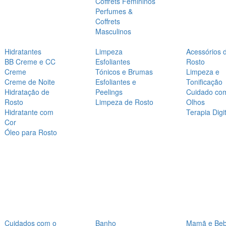
Coffrets Femininos
Perfumes &
Coffrets
Masculinos
Hidratantes
Limpeza
Acessórios 
BB Creme e CC
Esfoliantes
Rosto
Creme
Tónicos e Brumas
Limpeza e
Creme de Noite
Esfoliantes e
Tonificação
Hidratação de
Peelings
Cuidado co
Rosto
Limpeza de Rosto
Olhos
Hidratante com
Terapia Digit
Cor
Óleo para Rosto
Cuidados com o
Banho
Mamã e Be