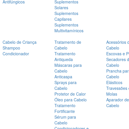
Antifúngicos
Suplementos
Solares
Suplementos
Capilares
Suplementos
Multivitamínicos
Cabelo de Criança
Tratamento de
Acessórios 
Shampoo
Cabelo
Cabelo
Condicionador
Tratamento
Escovas e P
Antiqueda
Secadores 
Máscaras para
Cabelo
Cabelo
Prancha par
Anticaspa
Cabelo
Sprays para
Elásticos
Cabelo
Travessões 
Protetor de Calor
Molas
Óleo para Cabelo
Aparador de
Tratamento
Cabelo
Fortificante
Sérum para
Cabelo
Condicionadores e