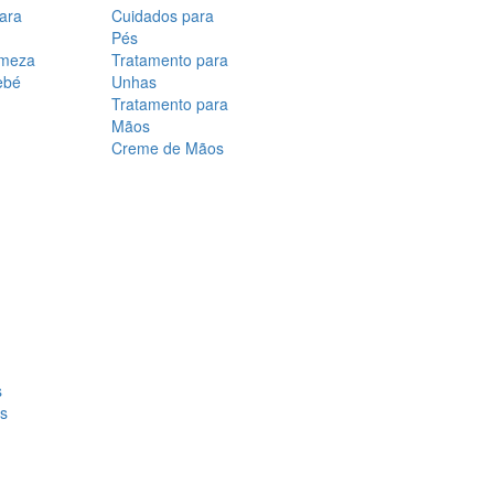
para
Cuidados para
Pés
rmeza
Tratamento para
ebé
Unhas
Tratamento para
Mãos
Creme de Mãos
s
os