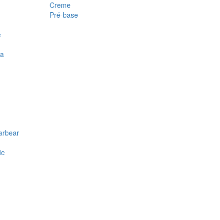
Creme
Pré-base
e
ra
arbear
de