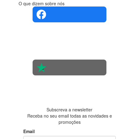
O que dizem sobre nós
4.4 em 5
Com base
na opinião
de 560
pessoas
4.6 em 5
Baseada
em 438
avaliações
Subscreva a newsletter
Receba no seu email todas as novidades e
promoções
Email