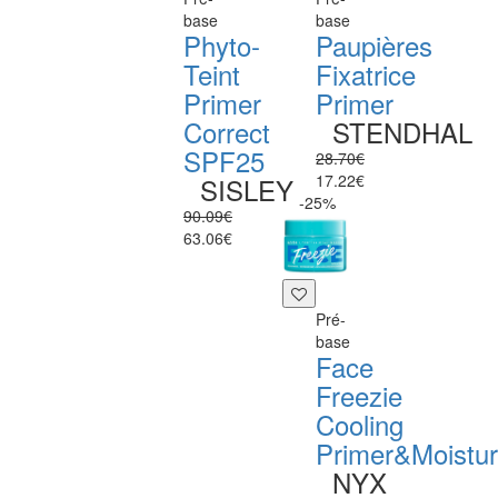
base
base
Phyto-
Paupières
Teint
Fixatrice
Primer
Primer
Correct
STENDHAL
SPF25
28.70€
17.22€
SISLEY
-25%
90.09€
63.06€
Pré-
base
Face
Freezie
Cooling
Primer&Moistur
NYX