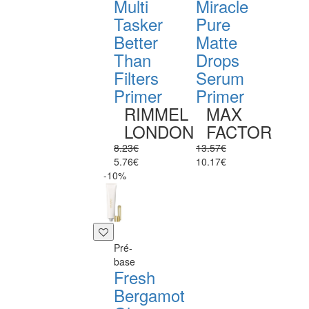
Multi
Miracle
Tasker
Pure
Better
Matte
Than
Drops
Filters
Serum
Primer
Primer
RIMMEL
MAX
LONDON
FACTOR
8.23€
13.57€
5.76€
10.17€
-10%
Pré-
base
Fresh
Bergamot