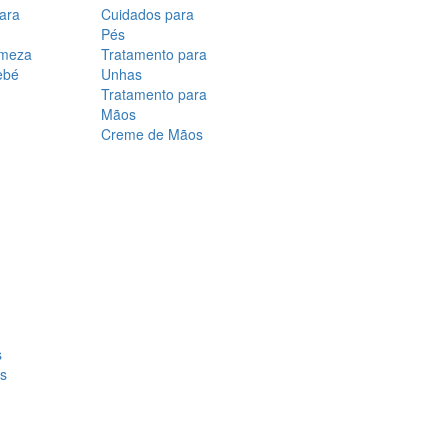
para
Cuidados para
Pés
rmeza
Tratamento para
ebé
Unhas
Tratamento para
Mãos
Creme de Mãos
s
os