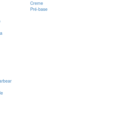
Creme
Pré-base
e
ra
arbear
de