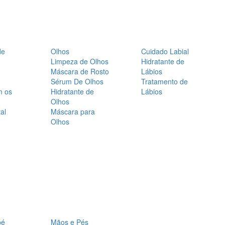
de
Olhos
Cuidado Labial
Limpeza de Olhos
Hidratante de
Máscara de Rosto
Lábios
Sérum De Olhos
Tratamento de
m os
Hidratante de
Lábios
Olhos
al
Máscara para
Olhos
bé
Mãos e Pés