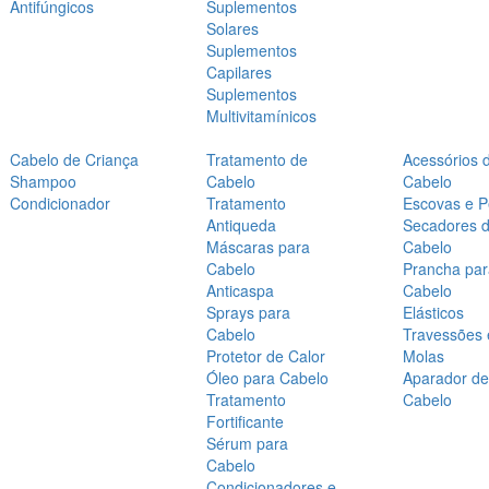
Antifúngicos
Suplementos
Solares
Suplementos
Capilares
Suplementos
Multivitamínicos
Cabelo de Criança
Tratamento de
Acessórios 
Shampoo
Cabelo
Cabelo
Condicionador
Tratamento
Escovas e P
Antiqueda
Secadores 
Máscaras para
Cabelo
Cabelo
Prancha par
Anticaspa
Cabelo
Sprays para
Elásticos
Cabelo
Travessões 
Protetor de Calor
Molas
Óleo para Cabelo
Aparador de
Tratamento
Cabelo
Fortificante
Sérum para
Cabelo
Condicionadores e