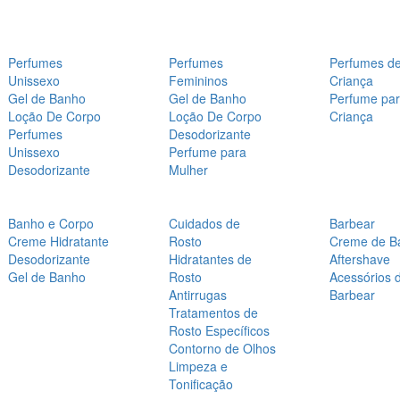
Perfumes
Perfumes
Perfumes d
Unissexo
Femininos
Criança
Gel de Banho
Gel de Banho
Perfume pa
Loção De Corpo
Loção De Corpo
Criança
Perfumes
Desodorizante
Unissexo
Perfume para
Desodorizante
Mulher
Banho e Corpo
Cuidados de
Barbear
Creme Hidratante
Rosto
Creme de B
Desodorizante
Hidratantes de
Aftershave
Gel de Banho
Rosto
Acessórios 
Antirrugas
Barbear
Tratamentos de
Rosto Específicos
Contorno de Olhos
Limpeza e
Tonificação