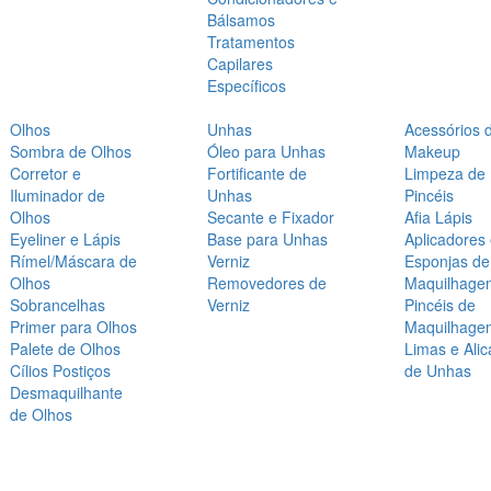
Bálsamos
Tratamentos
Capilares
Específicos
Olhos
Unhas
Acessórios 
Sombra de Olhos
Óleo para Unhas
Makeup
Corretor e
Fortificante de
Limpeza de
Iluminador de
Unhas
Pincéis
Olhos
Secante e Fixador
Afia Lápis
Eyeliner e Lápis
Base para Unhas
Aplicadores
Rímel/Máscara de
Verniz
Esponjas de
Olhos
Removedores de
Maquilhage
Sobrancelhas
Verniz
Pincéis de
Primer para Olhos
Maquilhage
Palete de Olhos
Limas e Alic
Cílios Postiços
de Unhas
Desmaquilhante
de Olhos