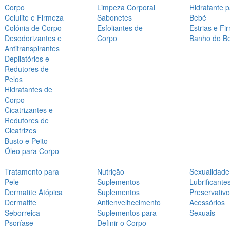
Corpo
Limpeza Corporal
Hidratante 
Celulite e Firmeza
Sabonetes
Bebé
Colónia de Corpo
Esfoliantes de
Estrias e Fi
Desodorizantes e
Corpo
Banho do B
Antitranspirantes
Depilatórios e
Redutores de
Pelos
Hidratantes de
Corpo
Cicatrizantes e
Redutores de
Cicatrizes
Busto e Peito
Óleo para Corpo
Tratamento para
Nutrição
Sexualidade
Pele
Suplementos
Lubrificante
Dermatite Atópica
Suplementos
Preservativ
Dermatite
Antienvelhecimento
Acessórios
Seborreica
Suplementos para
Sexuais
Psoríase
Definir o Corpo