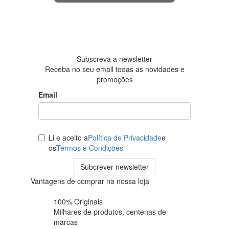
4.6 em 5
Baseada
em 438
avaliações
Subscreva a newsletter
Receba no seu email todas as novidades e
promoções
Email
Li e aceito a
Política de Privacidade
e
os
Termos e Condições
Subcrever newsletter
Vantagens de comprar na nossa loja
100% Originais
Milhares de produtos,
centenas de
marcas