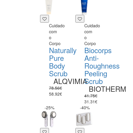
Cuidado
Cuidado
com
com
o
o
Corpo
Corpo
Naturally
Biocorps
Pure
Anti-
Body
Roughness
Scrub
Peeling
ALQVIMIA
Scrub
BIOTHERM
78.56€
58.92€
41.75€
31.31€
-25%
-40%