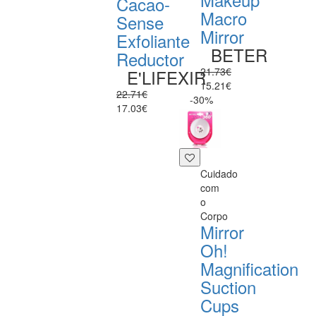
Cacao-
Macro
Sense
Mirror
Exfoliante
BETER
Reductor
21.73€
E'LIFEXIR
15.21€
22.71€
-30%
17.03€
Cuidado
com
o
Corpo
Mirror
Oh!
Magnification
Suction
Cups