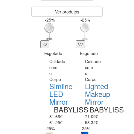
Ver produtos
-25%
-25%
Esgotado
Esgotado
Cuidado
Cuidado
com
com
o
o
Corpo
Corpo
Simline
Lighted
LED
Makeup
Mirror
Mirror
BABYLISS
BABYLISS
81.66€
71.09€
61.25€
53.32€
-25%
-25%