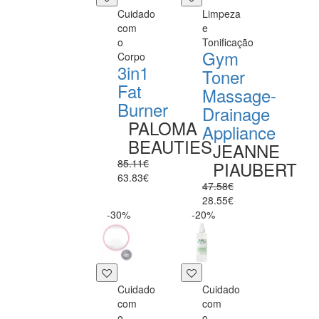
Cuidado
Limpeza
com
e
o
Tonificação
Gym
Corpo
3in1
Toner
Fat
Massage-
Burner
Drainage
PALOMA
Appliance
BEAUTIES
JEANNE
85.11€
PIAUBERT
63.83€
47.58€
28.55€
-30%
-20%
Cuidado
Cuidado
com
com
o
o