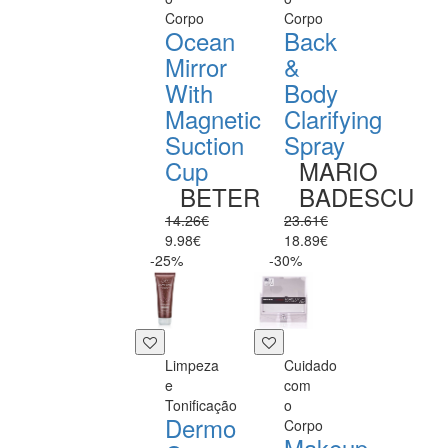
Corpo
Corpo
Ocean
Back
Mirror
&
With
Body
Magnetic
Clarifying
Suction
Spray
Cup
MARIO
BETER
BADESCU
14.26€
23.61€
9.98€
18.89€
-25%
-30%
Limpeza
Cuidado
e
com
Tonificação
o
Dermo
Corpo
Makeup