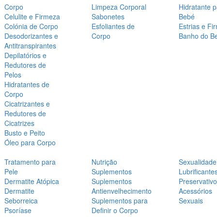
Corpo
Limpeza Corporal
Hidratante 
Celulite e Firmeza
Sabonetes
Bebé
Colónia de Corpo
Esfoliantes de
Estrias e Fi
Desodorizantes e
Corpo
Banho do B
Antitranspirantes
Depilatórios e
Redutores de
Pelos
Hidratantes de
Corpo
Cicatrizantes e
Redutores de
Cicatrizes
Busto e Peito
Óleo para Corpo
Tratamento para
Nutrição
Sexualidade
Pele
Suplementos
Lubrificante
Dermatite Atópica
Suplementos
Preservativ
Dermatite
Antienvelhecimento
Acessórios
Seborreica
Suplementos para
Sexuais
Psoríase
Definir o Corpo