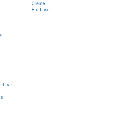
Creme
Pré-base
e
ra
arbear
de