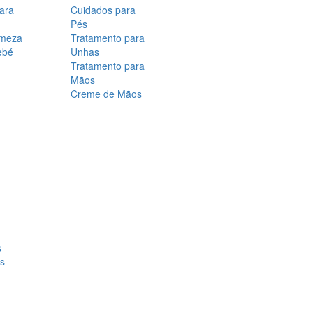
para
Cuidados para
Pés
rmeza
Tratamento para
ebé
Unhas
Tratamento para
Mãos
Creme de Mãos
s
os