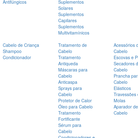
Antifúngicos
Suplementos
Solares
Suplementos
Capilares
Suplementos
Multivitamínicos
Cabelo de Criança
Tratamento de
Acessórios 
Shampoo
Cabelo
Cabelo
Condicionador
Tratamento
Escovas e P
Antiqueda
Secadores 
Máscaras para
Cabelo
Cabelo
Prancha par
Anticaspa
Cabelo
Sprays para
Elásticos
Cabelo
Travessões 
Protetor de Calor
Molas
Óleo para Cabelo
Aparador de
Tratamento
Cabelo
Fortificante
Sérum para
Cabelo
Condicionadores e