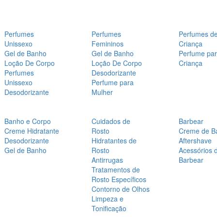
Perfumes
Perfumes
Perfumes d
Unissexo
Femininos
Criança
Gel de Banho
Gel de Banho
Perfume pa
Loção De Corpo
Loção De Corpo
Criança
Perfumes
Desodorizante
Unissexo
Perfume para
Desodorizante
Mulher
Banho e Corpo
Cuidados de
Barbear
Creme Hidratante
Rosto
Creme de B
Desodorizante
Hidratantes de
Aftershave
Gel de Banho
Rosto
Acessórios 
Antirrugas
Barbear
Tratamentos de
Rosto Específicos
Contorno de Olhos
Limpeza e
Tonificação