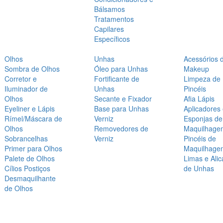
Bálsamos
Tratamentos
Capilares
Específicos
Olhos
Unhas
Acessórios 
Sombra de Olhos
Óleo para Unhas
Makeup
Corretor e
Fortificante de
Limpeza de
Iluminador de
Unhas
Pincéis
Olhos
Secante e Fixador
Afia Lápis
Eyeliner e Lápis
Base para Unhas
Aplicadores
Rímel/Máscara de
Verniz
Esponjas de
Olhos
Removedores de
Maquilhage
Sobrancelhas
Verniz
Pincéis de
Primer para Olhos
Maquilhage
Palete de Olhos
Limas e Alic
Cílios Postiços
de Unhas
Desmaquilhante
de Olhos