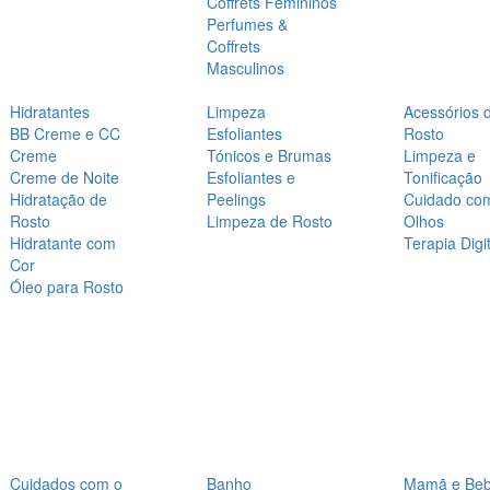
Coffrets Femininos
Perfumes &
Coffrets
Masculinos
Hidratantes
Limpeza
Acessórios 
BB Creme e CC
Esfoliantes
Rosto
Creme
Tónicos e Brumas
Limpeza e
Creme de Noite
Esfoliantes e
Tonificação
Hidratação de
Peelings
Cuidado co
Rosto
Limpeza de Rosto
Olhos
Hidratante com
Terapia Digit
Cor
Óleo para Rosto
Cuidados com o
Banho
Mamã e Be