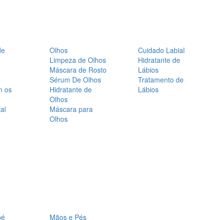
de
Olhos
Cuidado Labial
Limpeza de Olhos
Hidratante de
Máscara de Rosto
Lábios
Sérum De Olhos
Tratamento de
m os
Hidratante de
Lábios
Olhos
al
Máscara para
Olhos
bé
Mãos e Pés