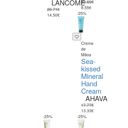
LANCÔME
10.69€
8.55€
20.71€
-25%
14.50€
Creme
de
Mãos
Sea-
kissed
Mineral
Hand
Cream
AHAVA
17.77€
13.33€
-25%
-25%