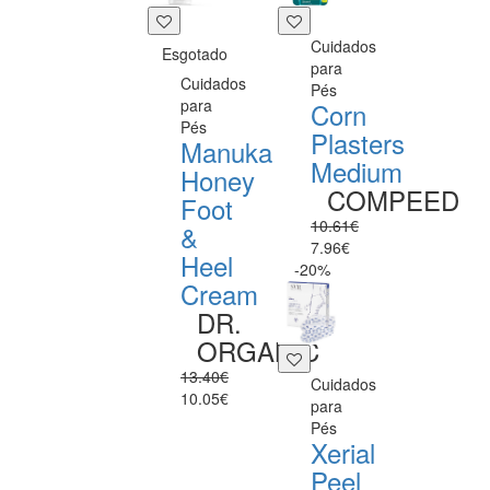
Cuidados
Esgotado
para
Cuidados
Pés
para
Corn
Pés
Plasters
Manuka
Medium
Honey
COMPEED
Foot
10.61€
&
7.96€
Heel
-20%
Cream
DR.
ORGANIC
13.40€
Cuidados
10.05€
para
Pés
Xerial
Peel