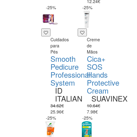
12.24€
-25%
-25%
Cuidados
Creme
para
de
Pés
Mãos
Smooth
Cica+
Pedicure
SOS
Professional
Hands
System
Protective
ID
Cream
ITALIAN
SUAVINEX
34.62€
10.64€
25.96€
7.98€
-25%
-25%