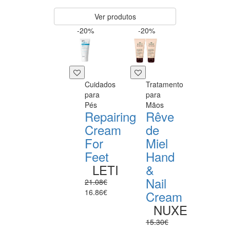
Ver produtos
-20%
-20%
Cuidados
Tratamento
para
para
Pés
Mãos
Repairing
Rêve
Cream
de
For
Miel
Feet
Hand
LETI
&
Nail
21.08€
16.86€
Cream
NUXE
15.30€