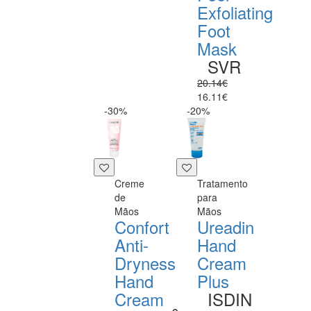
Exfoliating
Foot
Mask
SVR
20.14€
16.11€
-30%
-20%
Creme
Tratamento
de
para
Mãos
Mãos
Confort
Ureadin
Anti-
Hand
Dryness
Cream
Hand
Plus
Cream
ISDIN