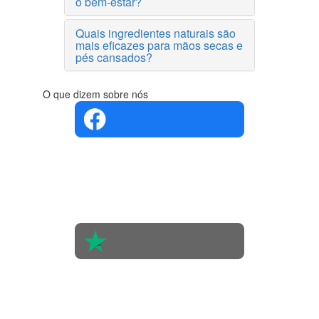
o bem-estar?
Quais ingredientes naturais são
mais eficazes para mãos secas e
pés cansados?
O que dizem sobre nós
4.4 em 5
Com base
na opinião
de 560
pessoas
4.6 em 5
Baseada
em 438
avaliações