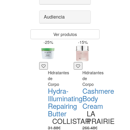
Audiencia
Ver produtos
-25%
-15%
Hidratantes
Hidratantes
de
de
Corpo
Corpo
Hydra-
Cashmere
Illuminating
Body
Repairing
Cream
Butter
LA
COLLISTAR
PRAIRIE
31.88€
266.48€