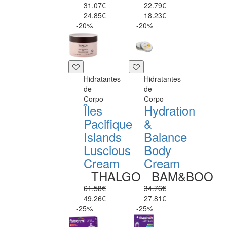
31.07€
22.79€
24.85€
18.23€
-20%
-20%
Hidratantes
Hidratantes
de
de
Corpo
Corpo
Îles
Hydration
Pacifique
&
Islands
Balance
Luscious
Body
Cream
Cream
THALGO
BAM&BOO
61.58€
34.76€
49.26€
27.81€
-25%
-25%