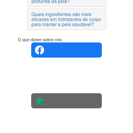
profunda da pele?
Quais ingredientes são mais
eficazes em hidratantes de corpo
para manter a pele saudável?
O que dizem sobre nós
4.4 em 5
Com base
na opinião
de 560
pessoas
4.6 em 5
Baseada
em 438
avaliações