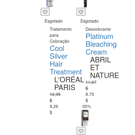
Esgotado
Esgotado
Tratamento
Descolorante
Platinum
para
Coloração
Bleaching
Cool
Cream
Silver
ABRIL
Hair
ET
Treatment
NATURE
L'ORÉAL
11,67
PARIS
$
12,35
8,75
$
$
9,26
-20%
$