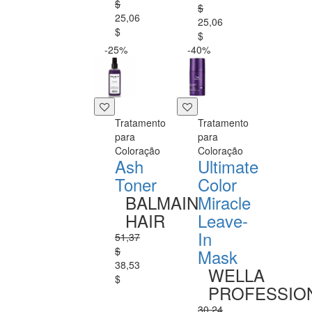
$
$
25,06
25,06
$
$
-25%
-40%
Tratamento
Tratamento
para
para
Coloração
Coloração
Ash
Ultimate
Toner
Color
BALMAIN
Miracle
HAIR
Leave-
In
51,37
$
Mask
38,53
WELLA
$
PROFESSIO
30,24