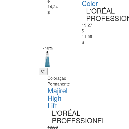
$
Color
14,24
L'ORÉAL
$
PROFESSIO
19,27
$
11,56
$
-40%
Coloração
Permanente
Majirel
High
Lift
L'ORÉAL
PROFESSIONEL
19,86