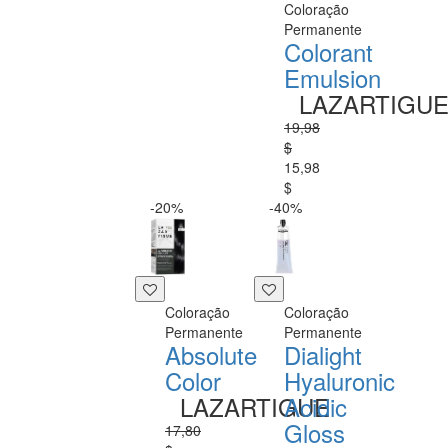
Coloração
Permanente
Colorant
Emulsion
LAZARTIGU
19,98
$
15,98
$
-20%
-40%
Coloração
Coloração
Permanente
Permanente
Absolute
Dialight
Color
Hyaluronic
LAZARTIGUE
Acidic
Gloss
17,80