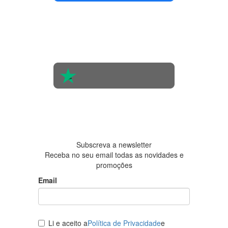
4.4 em 5
Com base
na opinião
de 560
pessoas
4.6 em 5
Baseada
em 438
avaliações
Subscreva a newsletter
Receba no seu email todas as novidades e
promoções
Email
Li e aceito a
Política de Privacidade
e