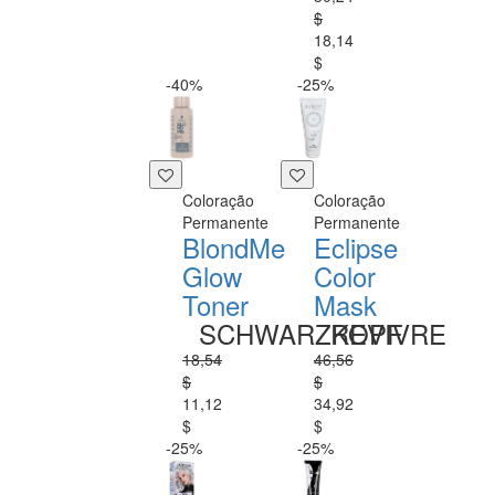
$
18,14
$
-40%
-25%
Coloração
Coloração
Permanente
Permanente
BlondMe
Eclipse
Glow
Color
Toner
Mask
SCHWARZKOPF
REVIVRE
18,54
46,56
$
$
11,12
34,92
$
$
-25%
-25%