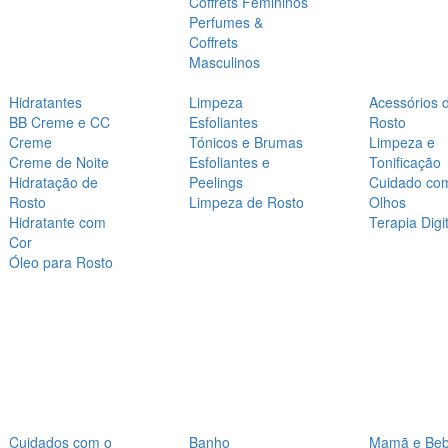
Coffrets Femininos
Perfumes &
Coffrets
Masculinos
Hidratantes
Limpeza
Acessórios 
BB Creme e CC
Esfoliantes
Rosto
Creme
Tónicos e Brumas
Limpeza e
Creme de Noite
Esfoliantes e
Tonificação
Hidratação de
Peelings
Cuidado co
Rosto
Limpeza de Rosto
Olhos
Hidratante com
Terapia Digit
Cor
Óleo para Rosto
Cuidados com o
Banho
Mamã e Be