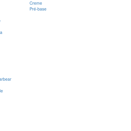
Creme
Pré-base
e
ra
arbear
de