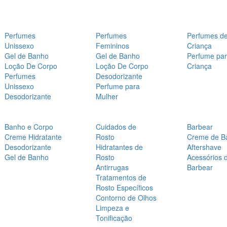
Perfumes
Perfumes
Perfumes d
Unissexo
Femininos
Criança
Gel de Banho
Gel de Banho
Perfume pa
Loção De Corpo
Loção De Corpo
Criança
Perfumes
Desodorizante
Unissexo
Perfume para
Desodorizante
Mulher
Banho e Corpo
Cuidados de
Barbear
Creme Hidratante
Rosto
Creme de B
Desodorizante
Hidratantes de
Aftershave
Gel de Banho
Rosto
Acessórios 
Antirrugas
Barbear
Tratamentos de
Rosto Específicos
Contorno de Olhos
Limpeza e
Tonificação