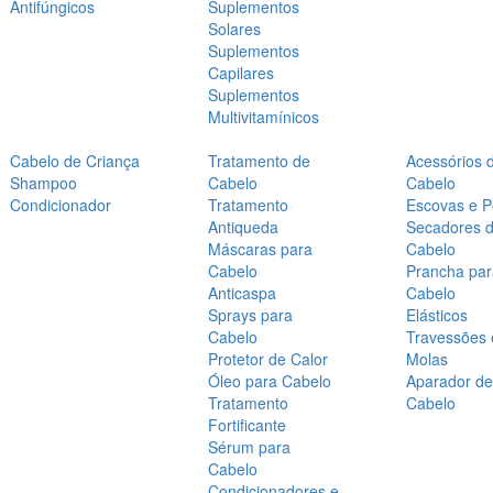
Antifúngicos
Suplementos
Solares
Suplementos
Capilares
Suplementos
Multivitamínicos
Cabelo de Criança
Tratamento de
Acessórios 
Shampoo
Cabelo
Cabelo
Condicionador
Tratamento
Escovas e P
Antiqueda
Secadores 
Máscaras para
Cabelo
Cabelo
Prancha par
Anticaspa
Cabelo
Sprays para
Elásticos
Cabelo
Travessões 
Protetor de Calor
Molas
Óleo para Cabelo
Aparador de
Tratamento
Cabelo
Fortificante
Sérum para
Cabelo
Condicionadores e