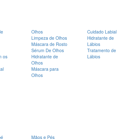
de
Olhos
Cuidado Labial
Limpeza de Olhos
Hidratante de
Máscara de Rosto
Lábios
Sérum De Olhos
Tratamento de
m os
Hidratante de
Lábios
Olhos
al
Máscara para
Olhos
bé
Mãos e Pés