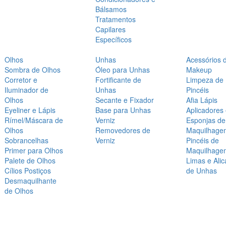
Bálsamos
Tratamentos
Capilares
Específicos
Olhos
Unhas
Acessórios 
Sombra de Olhos
Óleo para Unhas
Makeup
Corretor e
Fortificante de
Limpeza de
Iluminador de
Unhas
Pincéis
Olhos
Secante e Fixador
Afia Lápis
Eyeliner e Lápis
Base para Unhas
Aplicadores
Rímel/Máscara de
Verniz
Esponjas de
Olhos
Removedores de
Maquilhage
Sobrancelhas
Verniz
Pincéis de
Primer para Olhos
Maquilhage
Palete de Olhos
Limas e Alic
Cílios Postiços
de Unhas
Desmaquilhante
de Olhos