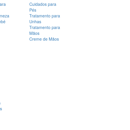
para
Cuidados para
Pés
rmeza
Tratamento para
ebé
Unhas
Tratamento para
Mãos
Creme de Mãos
s
os