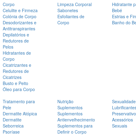
Corpo
Limpeza Corporal
Hidratante 
Celulite e Firmeza
Sabonetes
Bebé
Colónia de Corpo
Esfoliantes de
Estrias e Fi
Desodorizantes e
Corpo
Banho do B
Antitranspirantes
Depilatórios e
Redutores de
Pelos
Hidratantes de
Corpo
Cicatrizantes e
Redutores de
Cicatrizes
Busto e Peito
Óleo para Corpo
Tratamento para
Nutrição
Sexualidade
Pele
Suplementos
Lubrificante
Dermatite Atópica
Suplementos
Preservativ
Dermatite
Antienvelhecimento
Acessórios
Seborreica
Suplementos para
Sexuais
Psoríase
Definir o Corpo