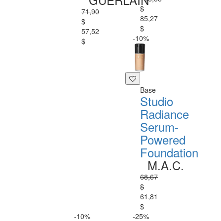
$
71,90
85,27
$
$
57,52
-10%
$
Base
Studio
Radiance
Serum-
Powered
Foundation
M.A.C.
68,67
$
61,81
$
-10%
-25%