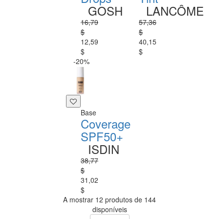
GOSH
LANCÔME
16,79
57,36
$
$
12,59
40,15
$
$
-20%
Base
Coverage
SPF50+
ISDIN
38,77
$
31,02
$
A mostrar 12 produtos de 144
disponíveis