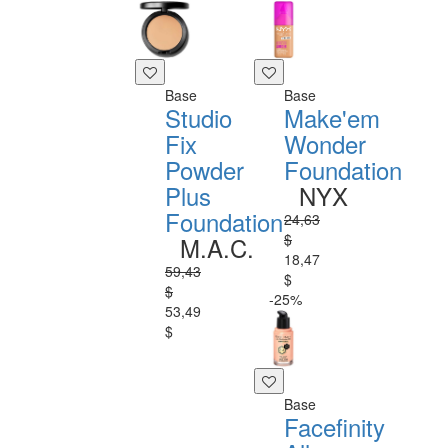
Base
Base
Studio
Make'em
Fix
Wonder
Powder
Foundation
Plus
NYX
Foundation
24,63
$
M.A.C.
18,47
59,43
$
$
-25%
53,49
$
Base
Facefinity