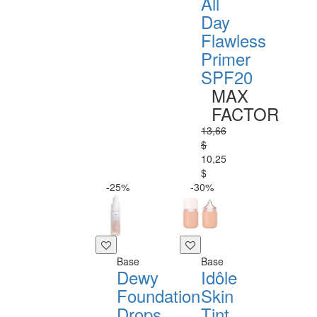
All
Day
Flawless
Primer
SPF20
MAX
FACTOR
13,66
$
10,25
$
-25%
-30%
Base
Base
Dewy
Idôle
Foundation
Skin
Drops
Tint