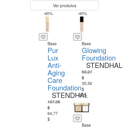
Ver produtos
-40%
-40%
Base
Base
Pur
Glowing
Lux
Foundation
Anti-
STENDHAL
Aging
59,27
$
Care
35,56
Foundation
$
STENDHAL
-20%
107,95
$
64,77
$
Base