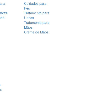
para
Cuidados para
Pés
rmeza
Tratamento para
ebé
Unhas
Tratamento para
Mãos
Creme de Mãos
s
os