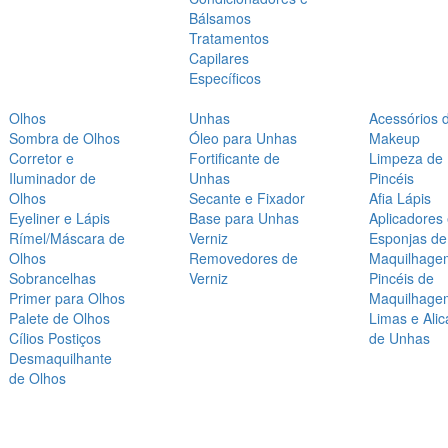
Bálsamos
Tratamentos
Capilares
Específicos
Olhos
Unhas
Acessórios 
Sombra de Olhos
Óleo para Unhas
Makeup
Corretor e
Fortificante de
Limpeza de
Iluminador de
Unhas
Pincéis
Olhos
Secante e Fixador
Afia Lápis
Eyeliner e Lápis
Base para Unhas
Aplicadores
Rímel/Máscara de
Verniz
Esponjas de
Olhos
Removedores de
Maquilhage
Sobrancelhas
Verniz
Pincéis de
Primer para Olhos
Maquilhage
Palete de Olhos
Limas e Alic
Cílios Postiços
de Unhas
Desmaquilhante
de Olhos