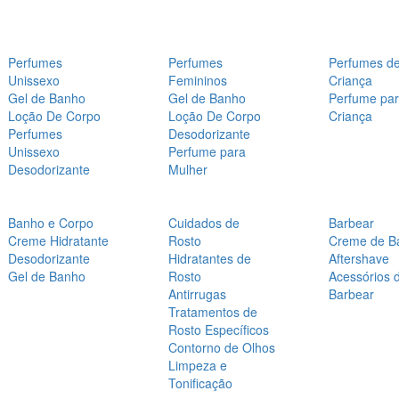
Perfumes
Perfumes
Perfumes d
Unissexo
Femininos
Criança
Gel de Banho
Gel de Banho
Perfume pa
Loção De Corpo
Loção De Corpo
Criança
Perfumes
Desodorizante
Unissexo
Perfume para
Desodorizante
Mulher
Banho e Corpo
Cuidados de
Barbear
Creme Hidratante
Rosto
Creme de B
Desodorizante
Hidratantes de
Aftershave
Gel de Banho
Rosto
Acessórios 
Antirrugas
Barbear
Tratamentos de
Rosto Específicos
Contorno de Olhos
Limpeza e
Tonificação