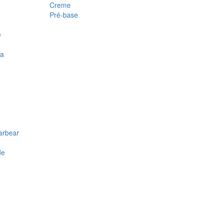
Creme
Pré-base
e
ra
arbear
de