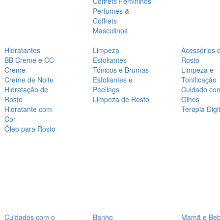
Coffrets Femininos
Perfumes &
Coffrets
Masculinos
Hidratantes
Limpeza
Acessórios 
BB Creme e CC
Esfoliantes
Rosto
Creme
Tónicos e Brumas
Limpeza e
Creme de Noite
Esfoliantes e
Tonificação
Hidratação de
Peelings
Cuidado co
Rosto
Limpeza de Rosto
Olhos
Hidratante com
Terapia Digit
Cor
Óleo para Rosto
Cuidados com o
Banho
Mamã e Be