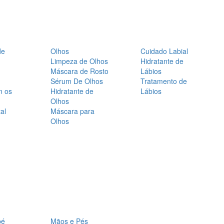
de
Olhos
Cuidado Labial
Limpeza de Olhos
Hidratante de
Máscara de Rosto
Lábios
Sérum De Olhos
Tratamento de
m os
Hidratante de
Lábios
Olhos
al
Máscara para
Olhos
bé
Mãos e Pés