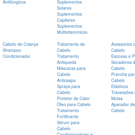
Antifúngicos
Suplementos
Solares
Suplementos
Capilares
Suplementos
Multivitamínicos
Cabelo de Criança
Tratamento de
Acessórios 
Shampoo
Cabelo
Cabelo
Condicionador
Tratamento
Escovas e P
Antiqueda
Secadores 
Máscaras para
Cabelo
Cabelo
Prancha par
Anticaspa
Cabelo
Sprays para
Elásticos
Cabelo
Travessões 
Protetor de Calor
Molas
Óleo para Cabelo
Aparador de
Tratamento
Cabelo
Fortificante
Sérum para
Cabelo
Condicionadores e