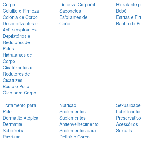
Corpo
Limpeza Corporal
Hidratante 
Celulite e Firmeza
Sabonetes
Bebé
Colónia de Corpo
Esfoliantes de
Estrias e Fi
Desodorizantes e
Corpo
Banho do B
Antitranspirantes
Depilatórios e
Redutores de
Pelos
Hidratantes de
Corpo
Cicatrizantes e
Redutores de
Cicatrizes
Busto e Peito
Óleo para Corpo
Tratamento para
Nutrição
Sexualidade
Pele
Suplementos
Lubrificante
Dermatite Atópica
Suplementos
Preservativ
Dermatite
Antienvelhecimento
Acessórios
Seborreica
Suplementos para
Sexuais
Psoríase
Definir o Corpo