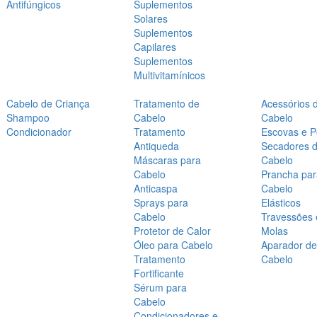
Antifúngicos
Suplementos
Solares
Suplementos
Capilares
Suplementos
Multivitamínicos
Cabelo de Criança
Tratamento de
Acessórios 
Shampoo
Cabelo
Cabelo
Condicionador
Tratamento
Escovas e P
Antiqueda
Secadores 
Máscaras para
Cabelo
Cabelo
Prancha par
Anticaspa
Cabelo
Sprays para
Elásticos
Cabelo
Travessões 
Protetor de Calor
Molas
Óleo para Cabelo
Aparador de
Tratamento
Cabelo
Fortificante
Sérum para
Cabelo
Condicionadores e