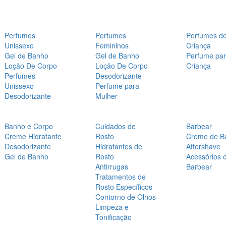
Perfumes
Perfumes
Perfumes d
Unissexo
Femininos
Criança
Gel de Banho
Gel de Banho
Perfume pa
Loção De Corpo
Loção De Corpo
Criança
Perfumes
Desodorizante
Unissexo
Perfume para
Desodorizante
Mulher
Banho e Corpo
Cuidados de
Barbear
Creme Hidratante
Rosto
Creme de B
Desodorizante
Hidratantes de
Aftershave
Gel de Banho
Rosto
Acessórios 
Antirrugas
Barbear
Tratamentos de
Rosto Específicos
Contorno de Olhos
Limpeza e
Tonificação