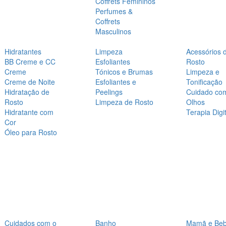
Coffrets Femininos
Perfumes &
Coffrets
Masculinos
Hidratantes
Limpeza
Acessórios 
BB Creme e CC
Esfoliantes
Rosto
Creme
Tónicos e Brumas
Limpeza e
Creme de Noite
Esfoliantes e
Tonificação
Hidratação de
Peelings
Cuidado co
Rosto
Limpeza de Rosto
Olhos
Hidratante com
Terapia Digit
Cor
Óleo para Rosto
Cuidados com o
Banho
Mamã e Be