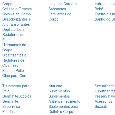
Corpo
Limpeza Corporal
Hidratante 
Celulite e Firmeza
Sabonetes
Bebé
Colónia de Corpo
Esfoliantes de
Estrias e Fi
Desodorizantes e
Corpo
Banho do B
Antitranspirantes
Depilatórios e
Redutores de
Pelos
Hidratantes de
Corpo
Cicatrizantes e
Redutores de
Cicatrizes
Busto e Peito
Óleo para Corpo
Tratamento para
Nutrição
Sexualidade
Pele
Suplementos
Lubrificante
Dermatite Atópica
Suplementos
Preservativ
Dermatite
Antienvelhecimento
Acessórios
Seborreica
Suplementos para
Sexuais
Psoríase
Definir o Corpo