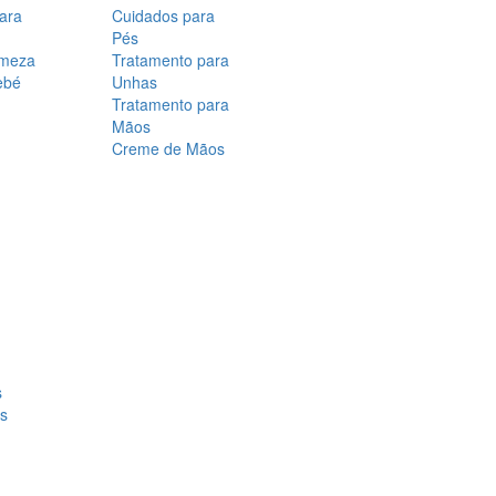
para
Cuidados para
Pés
rmeza
Tratamento para
ebé
Unhas
Tratamento para
Mãos
Creme de Mãos
s
os