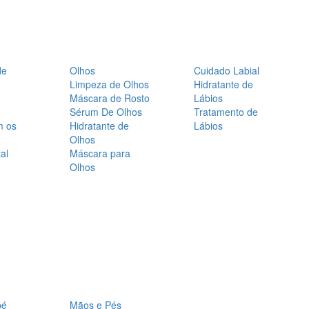
de
Olhos
Cuidado Labial
Limpeza de Olhos
Hidratante de
Máscara de Rosto
Lábios
Sérum De Olhos
Tratamento de
m os
Hidratante de
Lábios
Olhos
al
Máscara para
Olhos
bé
Mãos e Pés