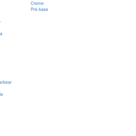
Creme
Pré-base
e
ra
arbear
de