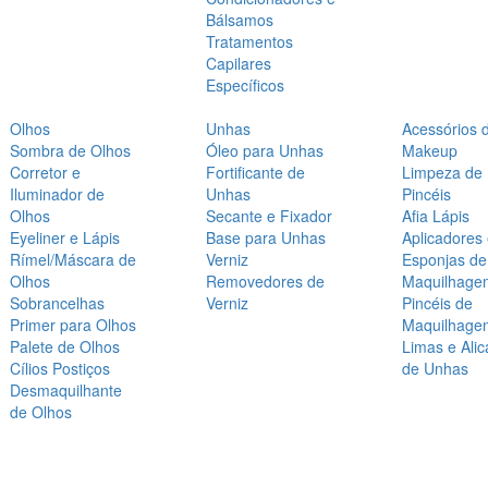
Bálsamos
Tratamentos
Capilares
Específicos
Olhos
Unhas
Acessórios 
Sombra de Olhos
Óleo para Unhas
Makeup
Corretor e
Fortificante de
Limpeza de
Iluminador de
Unhas
Pincéis
Olhos
Secante e Fixador
Afia Lápis
Eyeliner e Lápis
Base para Unhas
Aplicadores
Rímel/Máscara de
Verniz
Esponjas de
Olhos
Removedores de
Maquilhage
Sobrancelhas
Verniz
Pincéis de
Primer para Olhos
Maquilhage
Palete de Olhos
Limas e Alic
Cílios Postiços
de Unhas
Desmaquilhante
de Olhos