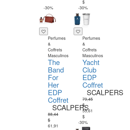
$
-30%
-30%
Perfumes
Perfumes
&
&
Coffrets
Coffrets
Masculinos
Masculinos
The
Yacht
Band
Club
For
EDP
Her
Coffret
EDP
SCALPERS
Coffret
79,45
$
SCALPERS
55,61
88,44
$
$
-30%
61,91