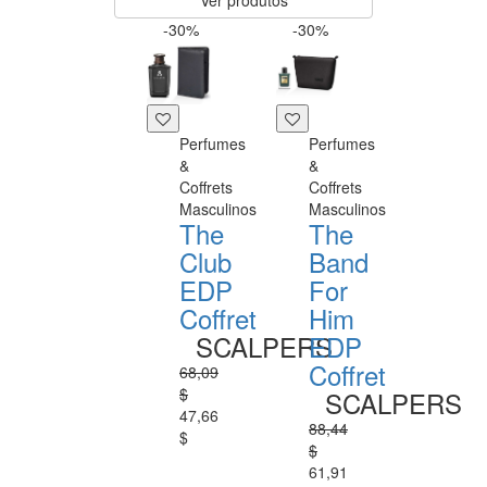
Ver produtos
-30%
-30%
Perfumes
Perfumes
&
&
Coffrets
Coffrets
Masculinos
Masculinos
The
The
Club
Band
EDP
For
Coffret
Him
SCALPERS
EDP
Coffret
68,09
$
SCALPERS
47,66
88,44
$
$
61,91