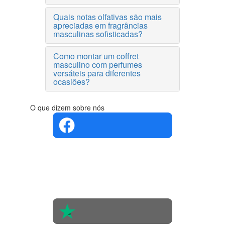
Quais notas olfativas são mais
apreciadas em fragrâncias
masculinas sofisticadas?
Como montar um coffret
masculino com perfumes
versáteis para diferentes
ocasiões?
O que dizem sobre nós
4.4 em 5
Com base
na opinião
de 560
pessoas