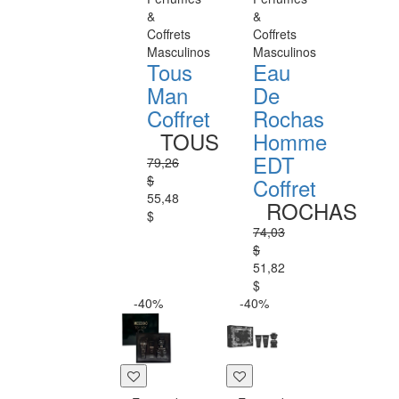
&
&
Coffrets
Coffrets
Masculinos
Masculinos
Tous
Eau
Man
De
Coffret
Rochas
TOUS
Homme
EDT
79,26
$
Coffret
55,48
ROCHAS
$
74,03
$
51,82
$
-40%
-40%