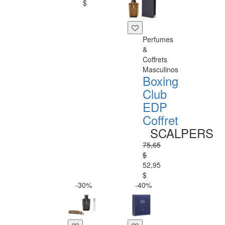
$
Perfumes
&
Coffrets
Masculinos
Boxing
Club
EDP
Coffret
SCALPERS
75,65
$
52,95
$
-30%
-40%