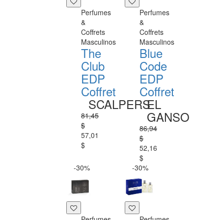
Perfumes
Perfumes
&
&
Coffrets
Coffrets
Masculinos
Masculinos
The
Blue
Club
Code
EDP
EDP
Coffret
Coffret
SCALPERS
EL
GANSO
81,45
$
86,94
57,01
$
$
52,16
$
-30%
-30%
Perfumes
Perfumes