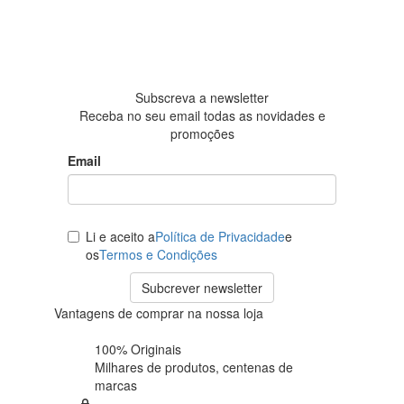
4.6 em 5
Baseada
em 438
avaliações
Subscreva a newsletter
Receba no seu email todas as novidades e
promoções
Email
Li e aceito a
Política de Privacidade
e
os
Termos e Condições
Subcrever newsletter
Vantagens de comprar na nossa loja
100% Originais
Milhares de produtos,
centenas de
marcas