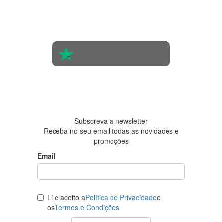
Com base
na opinião
de 560
pessoas
4.6 em 5
Baseada
em 438
avaliações
Subscreva a newsletter
Receba no seu email todas as novidades e
promoções
Email
Li e aceito a
Política de Privacidade
e
os
Termos e Condições