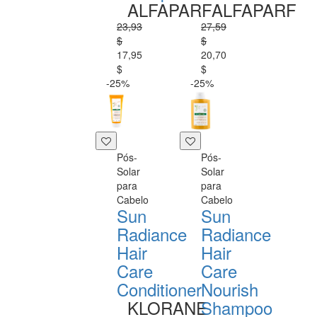
ALFAPARF
ALFAPARF
23,93
27,59
$
$
17,95
20,70
$
$
-25%
-25%
Pós-
Pós-
Solar
Solar
para
para
Cabelo
Cabelo
Sun
Sun
Radiance
Radiance
Hair
Hair
Care
Care
Conditioner
Nourish
KLORANE
Shampoo