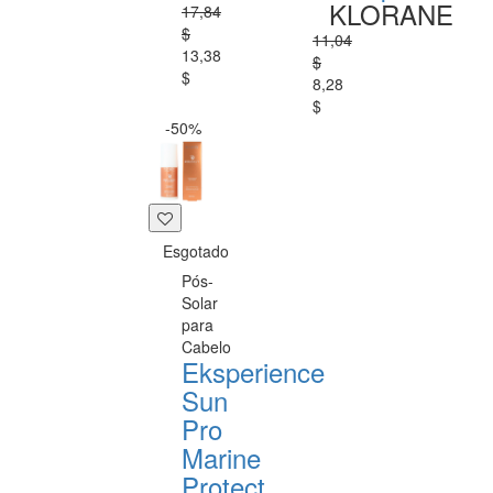
KLORANE
17,84
$
11,04
13,38
$
$
8,28
$
-50%
Esgotado
Pós-
Solar
para
Cabelo
Eksperience
Sun
Pro
Marine
Protect