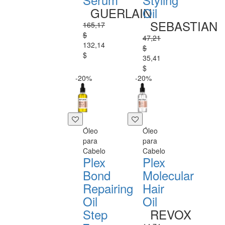
GUERLAIN
Oil
SEBASTIAN
165,17
$
47,21
132,14
$
$
35,41
$
-20%
-20%
Óleo
Óleo
para
para
Cabelo
Cabelo
Plex
Plex
Bond
Molecular
Repairing
Hair
Oil
Oil
Step
REVOX