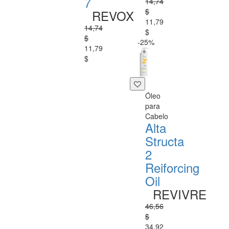
7
14,74
$
REVOX
11,79
14,74
$
$
-25%
11,79
$
Óleo
para
Cabelo
Alta
Structa
2
Reiforcing
Oil
REVIVRE
46,56
$
34,92