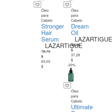
Óleo
Óleo
para
para
Cabelo
Cabelo
Stronger
Dream
Hair
Oil
Serum
LAZARTIGU
LAZARTIGUE
46,60
$
78,79
37,28
$
$
63,03
-20%
$
Óleo
para
Cabelo
Ultimate