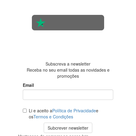
de 560
pessoas
4.6 em 5
Baseada
em 438
avaliações
Subscreva a newsletter
Receba no seu email todas as novidades e
promoções
Email
Li e aceito a
Política de Privacidade
e
os
Termos e Condições
Subcrever newsletter