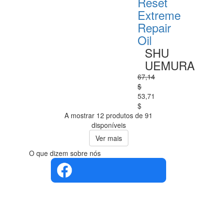
Reset
Extreme
Repair
Oil
SHU
UEMURA
67,14
$
53,71
$
A mostrar 12 produtos de 91
disponíveis
Ver mais
O que dizem sobre nós
4.4 em 5
Com base
na opinião