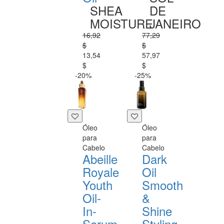
SHEA
DE
MOISTURE
JANEIRO
16,92
77,29
$
$
13,54
57,97
$
$
-20%
-25%
Óleo
Óleo
para
para
Cabelo
Cabelo
Abeille
Dark
Royale
Oil
Youth
Smooth
Oil-
&
In-
Shine
Serum
Styling