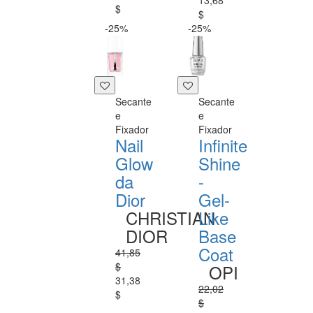
13,68
$
$
-25%
-25%
Secante
Secante
e
e
Fixador
Fixador
Nail
Infinite
Glow
Shine
da
-
Dior
Gel-
CHRISTIAN
Like
DIOR
Base
Coat
41,85
$
OPI
31,38
22,02
$
$