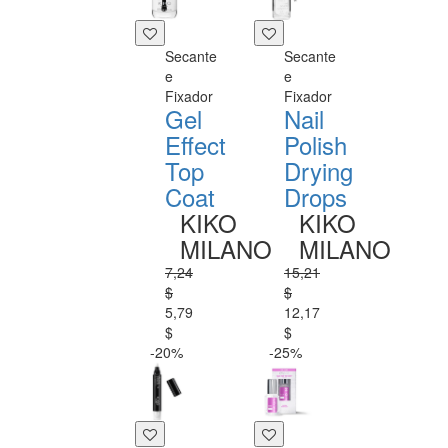
Secante
Secante
e
e
Fixador
Fixador
Gel
Nail
Effect
Polish
Top
Drying
Coat
Drops
KIKO
KIKO
MILANO
MILANO
7,24
15,21
$
$
5,79
12,17
$
$
-20%
-25%