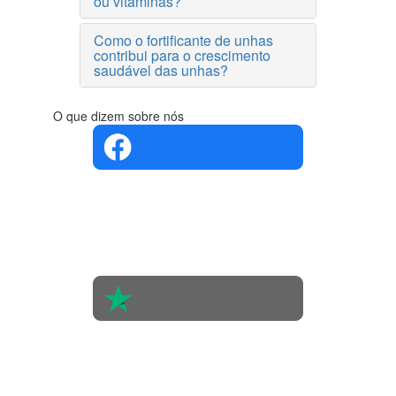
ou vitaminas?
Como o fortificante de unhas
contribui para o crescimento
saudável das unhas?
O que dizem sobre nós
4.4 em 5
Com base
na opinião
de 560
pessoas
4.6 em 5
Baseada
em 438
avaliações