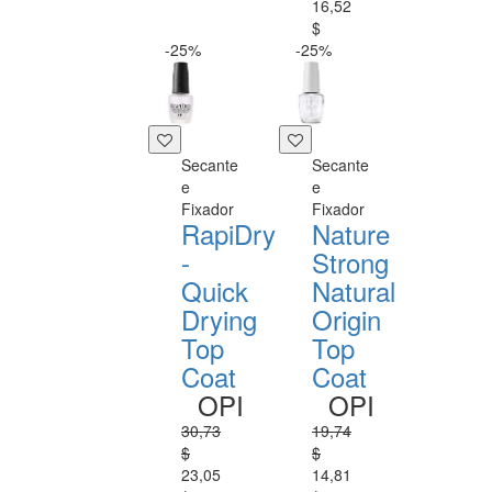
16,52
$
-25%
-25%
Secante
Secante
e
e
Fixador
Fixador
RapiDry
Nature
-
Strong
Quick
Natural
Drying
Origin
Top
Top
Coat
Coat
OPI
OPI
30,73
19,74
$
$
23,05
14,81