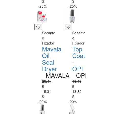
$
$
-25%
-25%
Secante
Secante
e
e
Fixador
Fixador
Mavala
Top
Oil
Coat
Seal
-
Dryer
OPI
MAVALA
OPI
20,41
18,43
$
$
15,31
13,82
$
$
-20%
-20%