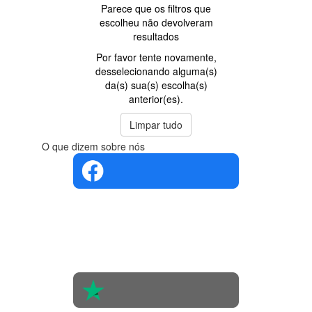
Parece que os filtros que
escolheu não devolveram
resultados
Por favor tente novamente,
desselecionando alguma(s)
da(s) sua(s) escolha(s)
anterior(es).
Limpar tudo
O que dizem sobre nós
4.4 em 5
Com base
na opinião
de 560
pessoas