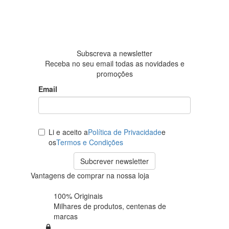
4.6 em 5
Baseada
em 438
avaliações
Subscreva a newsletter
Receba no seu email todas as novidades e
promoções
Email
Li e aceito a
Política de Privacidade
e
os
Termos e Condições
Subcrever newsletter
Vantagens de comprar na nossa loja
100% Originais
Milhares de produtos,
centenas de
marcas