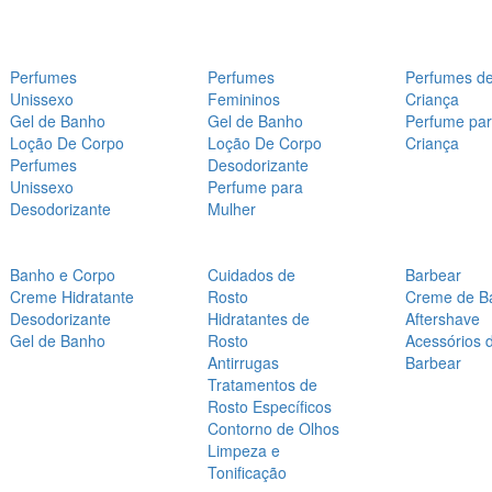
Perfumes
Perfumes
Perfumes d
Unissexo
Femininos
Criança
Gel de Banho
Gel de Banho
Perfume pa
Loção De Corpo
Loção De Corpo
Criança
Perfumes
Desodorizante
Unissexo
Perfume para
Desodorizante
Mulher
Banho e Corpo
Cuidados de
Barbear
Creme Hidratante
Rosto
Creme de B
Desodorizante
Hidratantes de
Aftershave
Gel de Banho
Rosto
Acessórios 
Antirrugas
Barbear
Tratamentos de
Rosto Específicos
Contorno de Olhos
Limpeza e
Tonificação