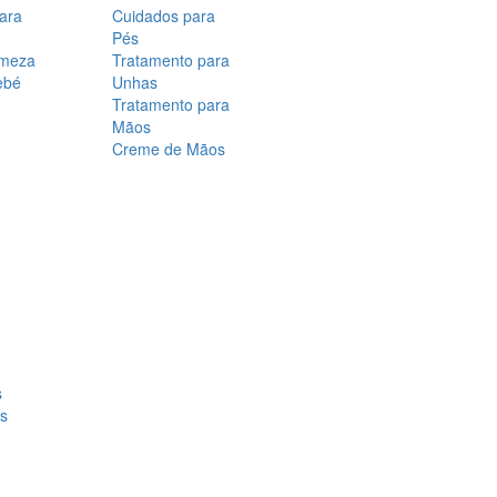
para
Cuidados para
Pés
rmeza
Tratamento para
ebé
Unhas
Tratamento para
Mãos
Creme de Mãos
s
os