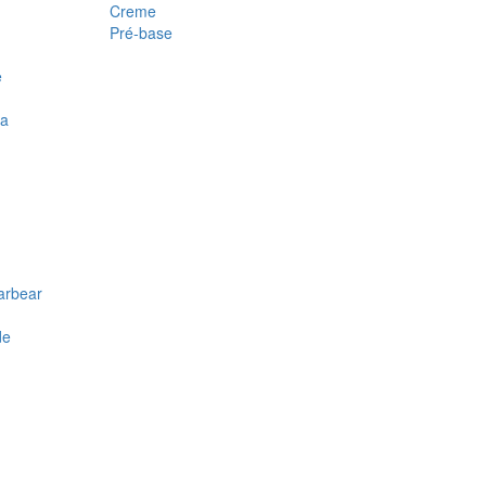
Creme
Pré-base
e
ra
arbear
de