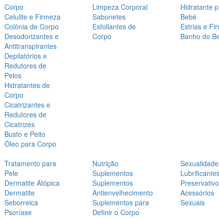
Corpo
Limpeza Corporal
Hidratante 
Celulite e Firmeza
Sabonetes
Bebé
Colónia de Corpo
Esfoliantes de
Estrias e Fi
Desodorizantes e
Corpo
Banho do B
Antitranspirantes
Depilatórios e
Redutores de
Pelos
Hidratantes de
Corpo
Cicatrizantes e
Redutores de
Cicatrizes
Busto e Peito
Óleo para Corpo
Tratamento para
Nutrição
Sexualidade
Pele
Suplementos
Lubrificante
Dermatite Atópica
Suplementos
Preservativ
Dermatite
Antienvelhecimento
Acessórios
Seborreica
Suplementos para
Sexuais
Psoríase
Definir o Corpo