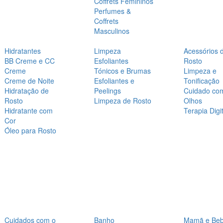
Coffrets Femininos
Perfumes &
Coffrets
Masculinos
Hidratantes
Limpeza
Acessórios 
BB Creme e CC
Esfoliantes
Rosto
Creme
Tónicos e Brumas
Limpeza e
Creme de Noite
Esfoliantes e
Tonificação
Hidratação de
Peelings
Cuidado co
Rosto
Limpeza de Rosto
Olhos
Hidratante com
Terapia Digit
Cor
Óleo para Rosto
Cuidados com o
Banho
Mamã e Be