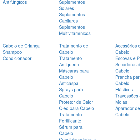
Antifúngicos
Suplementos
Solares
Suplementos
Capilares
Suplementos
Multivitamínicos
Cabelo de Criança
Tratamento de
Acessórios 
Shampoo
Cabelo
Cabelo
Condicionador
Tratamento
Escovas e P
Antiqueda
Secadores 
Máscaras para
Cabelo
Cabelo
Prancha par
Anticaspa
Cabelo
Sprays para
Elásticos
Cabelo
Travessões 
Protetor de Calor
Molas
Óleo para Cabelo
Aparador de
Tratamento
Cabelo
Fortificante
Sérum para
Cabelo
Condicionadores e