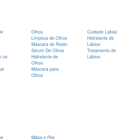
de
Olhos
Cuidado Labial
Limpeza de Olhos
Hidratante de
Máscara de Rosto
Lábios
Sérum De Olhos
Tratamento de
m os
Hidratante de
Lábios
Olhos
al
Máscara para
Olhos
bé
Mãos e Pés