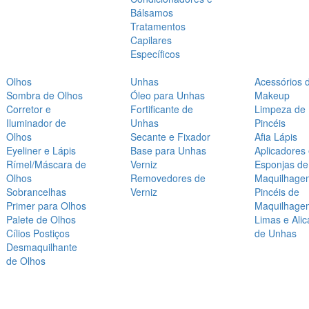
Bálsamos
Tratamentos
Capilares
Específicos
Olhos
Unhas
Acessórios 
Sombra de Olhos
Óleo para Unhas
Makeup
Corretor e
Fortificante de
Limpeza de
Iluminador de
Unhas
Pincéis
Olhos
Secante e Fixador
Afia Lápis
Eyeliner e Lápis
Base para Unhas
Aplicadores
Rímel/Máscara de
Verniz
Esponjas de
Olhos
Removedores de
Maquilhage
Sobrancelhas
Verniz
Pincéis de
Primer para Olhos
Maquilhage
Palete de Olhos
Limas e Alic
Cílios Postiços
de Unhas
Desmaquilhante
de Olhos