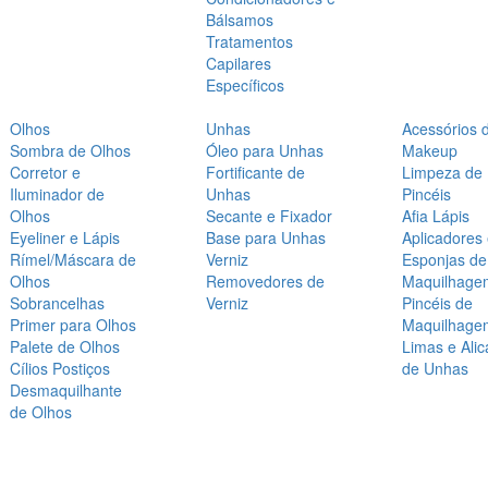
Bálsamos
Tratamentos
Capilares
Específicos
Olhos
Unhas
Acessórios 
Sombra de Olhos
Óleo para Unhas
Makeup
Corretor e
Fortificante de
Limpeza de
Iluminador de
Unhas
Pincéis
Olhos
Secante e Fixador
Afia Lápis
Eyeliner e Lápis
Base para Unhas
Aplicadores
Rímel/Máscara de
Verniz
Esponjas de
Olhos
Removedores de
Maquilhage
Sobrancelhas
Verniz
Pincéis de
Primer para Olhos
Maquilhage
Palete de Olhos
Limas e Alic
Cílios Postiços
de Unhas
Desmaquilhante
de Olhos