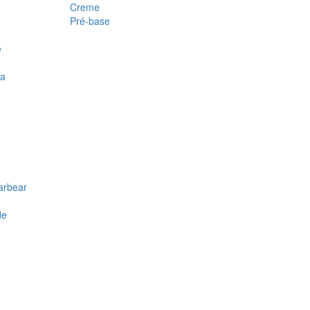
Creme
Pré-base
e
ra
arbear
de