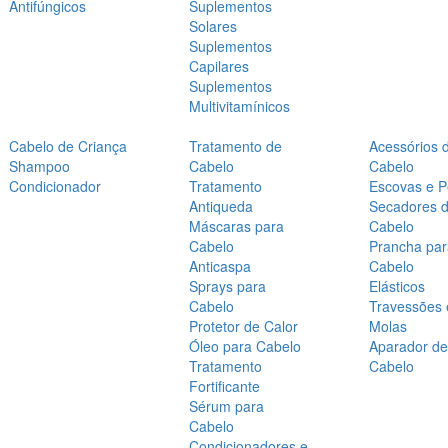
Antifúngicos
Suplementos
Solares
Suplementos
Capilares
Suplementos
Multivitamínicos
Cabelo de Criança
Tratamento de
Acessórios 
Shampoo
Cabelo
Cabelo
Condicionador
Tratamento
Escovas e P
Antiqueda
Secadores 
Máscaras para
Cabelo
Cabelo
Prancha par
Anticaspa
Cabelo
Sprays para
Elásticos
Cabelo
Travessões 
Protetor de Calor
Molas
Óleo para Cabelo
Aparador de
Tratamento
Cabelo
Fortificante
Sérum para
Cabelo
Condicionadores e