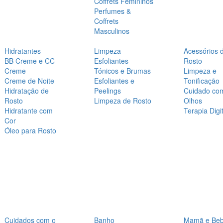
Coffrets Femininos
Perfumes &
Coffrets
Masculinos
Hidratantes
Limpeza
Acessórios 
BB Creme e CC
Esfoliantes
Rosto
Creme
Tónicos e Brumas
Limpeza e
Creme de Noite
Esfoliantes e
Tonificação
Hidratação de
Peelings
Cuidado co
Rosto
Limpeza de Rosto
Olhos
Hidratante com
Terapia Digit
Cor
Óleo para Rosto
Cuidados com o
Banho
Mamã e Be