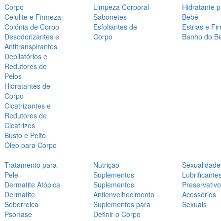
Corpo
Limpeza Corporal
Hidratante 
Celulite e Firmeza
Sabonetes
Bebé
Colónia de Corpo
Esfoliantes de
Estrias e Fi
Desodorizantes e
Corpo
Banho do B
Antitranspirantes
Depilatórios e
Redutores de
Pelos
Hidratantes de
Corpo
Cicatrizantes e
Redutores de
Cicatrizes
Busto e Peito
Óleo para Corpo
Tratamento para
Nutrição
Sexualidade
Pele
Suplementos
Lubrificante
Dermatite Atópica
Suplementos
Preservativ
Dermatite
Antienvelhecimento
Acessórios
Seborreica
Suplementos para
Sexuais
Psoríase
Definir o Corpo