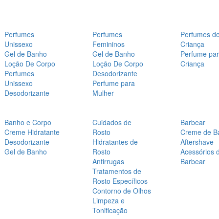
Perfumes
Perfumes
Perfumes d
Unissexo
Femininos
Criança
Gel de Banho
Gel de Banho
Perfume pa
Loção De Corpo
Loção De Corpo
Criança
Perfumes
Desodorizante
Unissexo
Perfume para
Desodorizante
Mulher
Banho e Corpo
Cuidados de
Barbear
Creme Hidratante
Rosto
Creme de B
Desodorizante
Hidratantes de
Aftershave
Gel de Banho
Rosto
Acessórios 
Antirrugas
Barbear
Tratamentos de
Rosto Específicos
Contorno de Olhos
Limpeza e
Tonificação