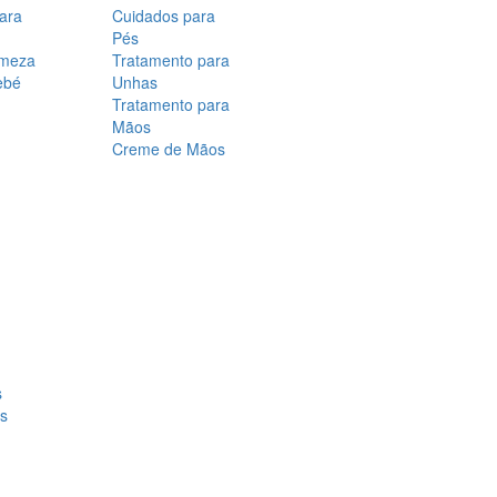
para
Cuidados para
Pés
rmeza
Tratamento para
ebé
Unhas
Tratamento para
Mãos
Creme de Mãos
s
os