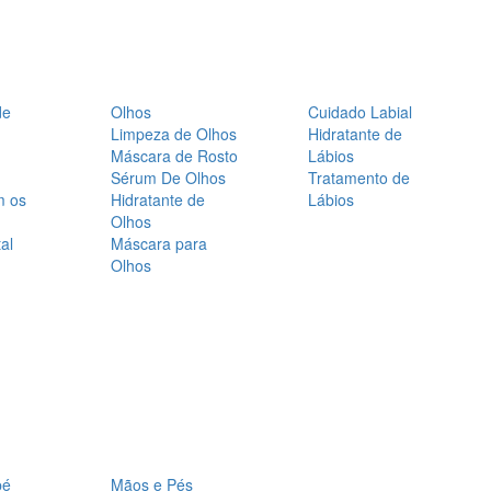
de
Olhos
Cuidado Labial
Limpeza de Olhos
Hidratante de
Máscara de Rosto
Lábios
Sérum De Olhos
Tratamento de
m os
Hidratante de
Lábios
Olhos
al
Máscara para
Olhos
bé
Mãos e Pés