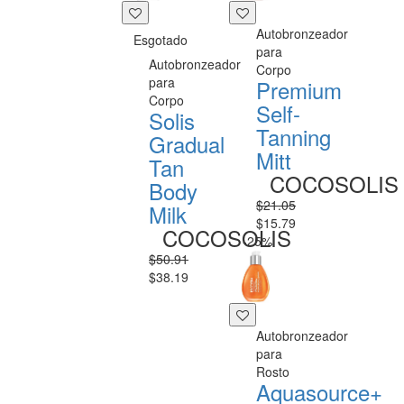
Autobronzeador
Esgotado
para
Autobronzeador
Corpo
para
Premium
Corpo
Self-
Solis
Tanning
Gradual
Mitt
Tan
COCOSOLIS
Body
$21.05
Milk
$15.79
COCOSOLIS
-25%
$50.91
$38.19
Autobronzeador
para
Rosto
Aquasource+