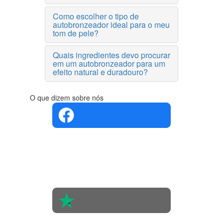
Como escolher o tipo de
autobronzeador ideal para o meu
tom de pele?
Quais ingredientes devo procurar
em um autobronzeador para um
efeito natural e duradouro?
O que dizem sobre nós
4.4 em 5
Com base
na opinião
de 560
pessoas
4.6 em 5