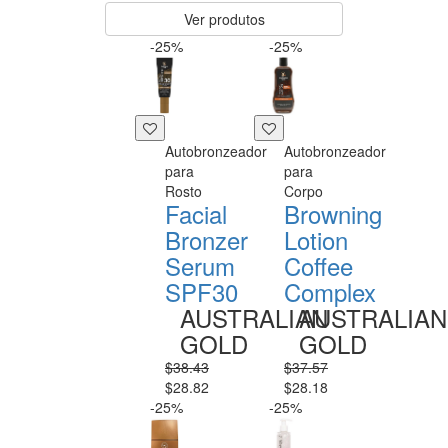
Ver produtos
-25%
-25%
Autobronzeador
Autobronzeador
para
para
Rosto
Corpo
Facial
Browning
Bronzer
Lotion
Serum
Coffee
SPF30
Complex
AUSTRALIAN
AUSTRALIAN
GOLD
GOLD
$38.43
$37.57
$28.82
$28.18
-25%
-25%