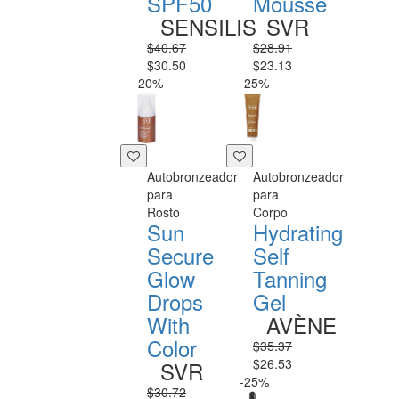
SPF50
Mousse
SENSILIS
SVR
$40.67
$28.91
$30.50
$23.13
-20%
-25%
Autobronzeador
Autobronzeador
para
para
Rosto
Corpo
Sun
Hydrating
Secure
Self
Glow
Tanning
Drops
Gel
With
AVÈNE
Color
$35.37
$26.53
SVR
-25%
$30.72