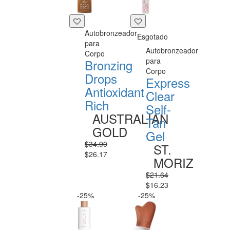
Autobronzeador
Esgotado
para
Autobronzeador
Corpo
para
Bronzing
Corpo
Drops
Express
Antioxidant
Clear
Rich
Self-
AUSTRALIAN
Tan
GOLD
Gel
$34.90
ST.
$26.17
MORIZ
$21.64
$16.23
-25%
-25%