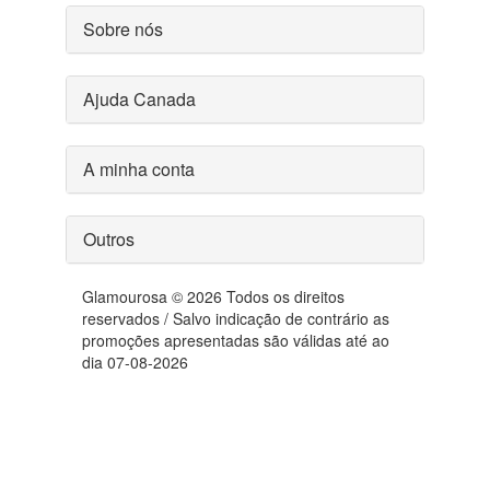
Sobre nós
Ajuda Canada
A minha conta
Outros
Glamourosa © 2026 Todos os direitos
reservados / Salvo indicação de contrário as
promoções apresentadas são válidas até ao
dia 07-08-2026