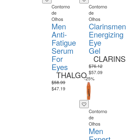
Contorno
Contorno
de
de
Olhos
Olhos
Men
Clarinsmen
Anti-
Energizing
Fatigue
Eye
Serum
Gel
For
CLARINS
Eyes
$76.12
$57.09
THALGO
-25%
$58.99
$47.19
Contorno
de
Olhos
Men
Expert