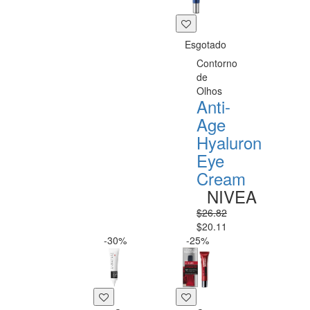
Esgotado
Contorno
de
Olhos
Anti-
Age
Hyaluron
Eye
Cream
NIVEA
$26.82
$20.11
-30%
-25%