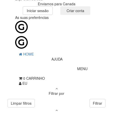
Enviamos para Canada
Iniciar sessão
Criar conta
As suas preferências
HOME
AJUDA
MENU
0
CARRINHO
EU
Filtrar por
Limpar filtros
Filtrar