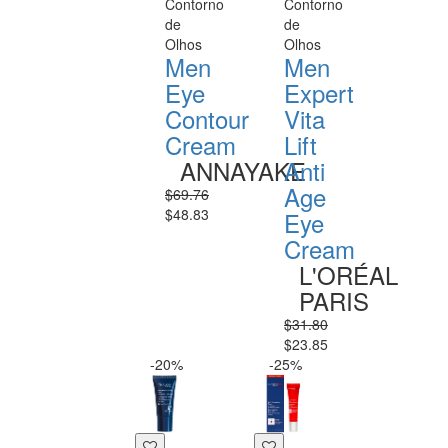
Contorno
Contorno
de
de
Olhos
Olhos
Men
Men
Eye
Expert
Contour
Vita
Cream
Lift
ANNAYAKE
Anti
Age
$69.76
$48.83
Eye
Cream
L'ORÉAL
PARIS
$31.80
$23.85
-20%
-25%