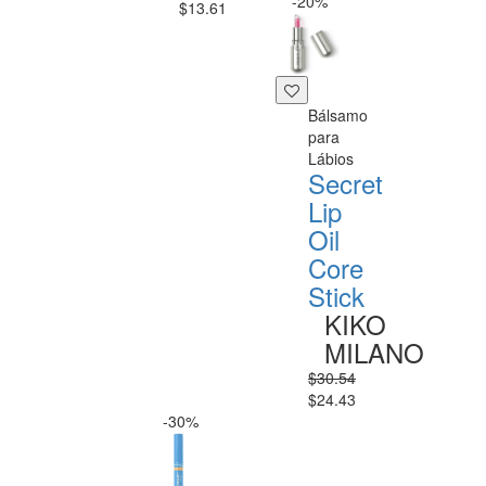
-20%
$13.61
Bálsamo
para
Lábios
Secret
Lip
Oil
Core
Stick
KIKO
MILANO
$30.54
$24.43
-30%