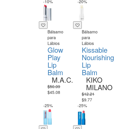
-10%
-20%
Bálsamo
Bálsamo
para
para
Lábios
Lábios
Glow
Kissable
Play
Nourishing
Lip
Lip
Balm
Balm
M.A.C.
KIKO
MILANO
$50.09
$45.08
$12.21
$9.77
-25%
-25%