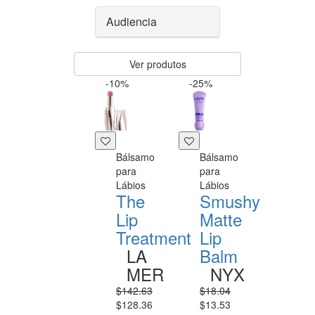
Audiencia
Ver produtos
-10%
-25%
Bálsamo
Bálsamo
para
para
Lábios
Lábios
The
Smushy
Lip
Matte
Treatment
Lip
LA
Balm
MER
NYX
$142.63
$18.04
$128.36
$13.53