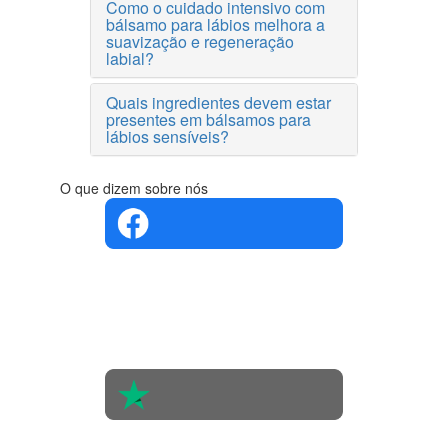
Como o cuidado intensivo com
bálsamo para lábios melhora a
suavização e regeneração
labial?
Quais ingredientes devem estar
presentes em bálsamos para
lábios sensíveis?
O que dizem sobre nós
4.4 em 5
Com base
na opinião
de 560
pessoas
4.6 em 5