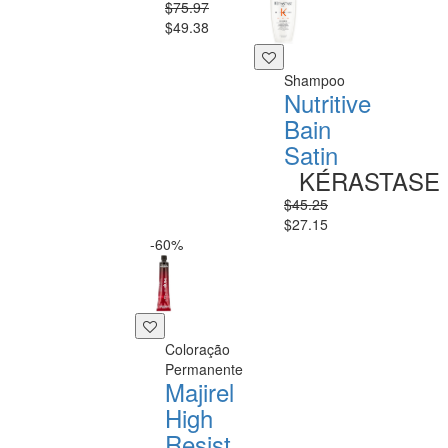
$75.97
$49.38
Shampoo
Nutritive
Bain
Satin
KÉRASTASE
$45.25
$27.15
-60%
Coloração
Permanente
Majirel
High
Resist