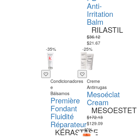
Anti-
Irritation
Balm
RILASTIL
$36.12
$21.67
-35%
-25%
Condicionadores
Creme
e
Antirrugas
Mesoéclat
Bálsamos
Première
Cream
Fondant
MESOESTET
Fluidité
$172.13
Réparateur
$129.09
-40%
KÉRASTASE