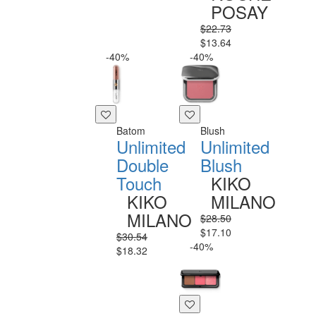
POSAY
$22.73
$13.64
-40%
-40%
Batom
Blush
Unlimited
Unlimited
Double
Blush
Touch
KIKO
KIKO
MILANO
MILANO
$28.50
$17.10
$30.54
-40%
$18.32