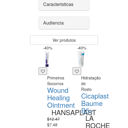
Caracteristicas
Audiencia
Ver produtos
-40%
-40%
Primeiros
Hidratação
Socorros
de
Wound
Rosto
Cicaplast
Healing
Baume
Ointment
B5+
HANSAPLAST
LA
$12.47
ROCHE
$7.48