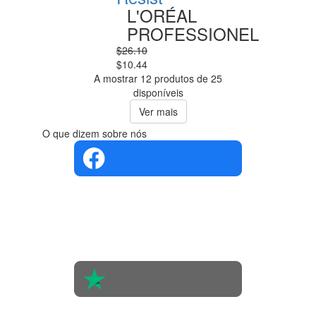
L'ORÉAL
PROFESSIONEL
$26.10
$10.44
A mostrar 12 produtos de 25
disponíveis
Ver mais
O que dizem sobre nós
4.4 em 5
Com base
na opinião
de 560
pessoas
4.6 em 5