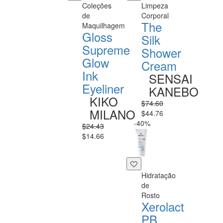
Coleções
Limpeza
de
Corporal
The
Maquilhagem
Gloss
Silk
Supreme
Shower
Glow
Cream
Ink
SENSAI
Eyeliner
KANEBO
KIKO
$74.60
MILANO
$44.76
-40%
$24.43
$14.66
Hidratação
de
Rosto
Xerolact
PB