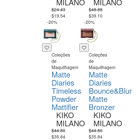
MILANO
MILANO
$24.43
$48.88
$19.54
$39.10
-20%
-20%
Coleções
Coleções
de
de
Maquilhagem
Maquilhagem
Matte
Matte
Diaries
Diaries
Timeless
Bounce&Blur
Powder
Matte
Mattifier
Bronzer
KIKO
KIKO
MILANO
MILANO
$44.80
$44.80
$35.84
$35.84