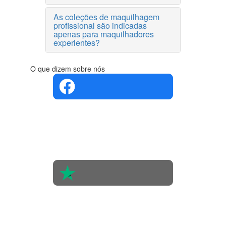
As coleções de maquilhagem
profissional são indicadas
apenas para maquilhadores
experientes?
O que dizem sobre nós
4.4 em 5
Com base
na opinião
de 560
pessoas
4.6 em 5
Baseada
em 438