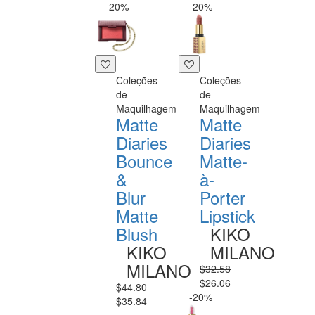
-20%
-20%
Coleções
Coleções
de
de
Maquilhagem
Maquilhagem
Matte
Matte
Diaries
Diaries
Bounce
Matte-
&
à-
Blur
Porter
Matte
Lipstick
Blush
KIKO
KIKO
MILANO
MILANO
$32.58
$26.06
$44.80
-20%
$35.84