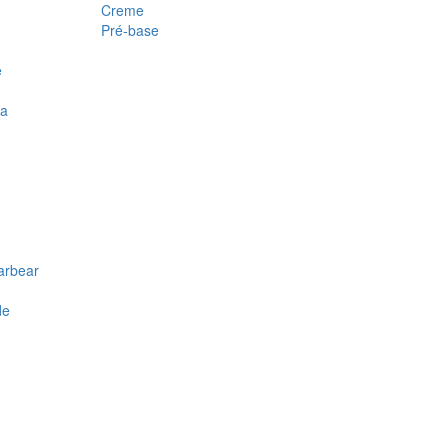
Creme
Pré-base
e
ra
arbear
de