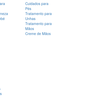
para
Cuidados para
Pés
rmeza
Tratamento para
ebé
Unhas
Tratamento para
Mãos
Creme de Mãos
s
os