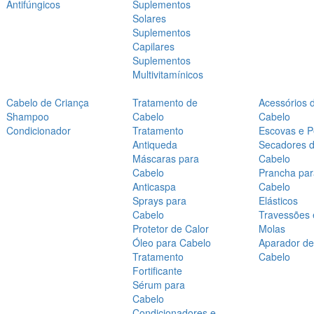
Antifúngicos
Suplementos
Solares
Suplementos
Capilares
Suplementos
Multivitamínicos
Cabelo de Criança
Tratamento de
Acessórios 
Shampoo
Cabelo
Cabelo
Condicionador
Tratamento
Escovas e P
Antiqueda
Secadores 
Máscaras para
Cabelo
Cabelo
Prancha par
Anticaspa
Cabelo
Sprays para
Elásticos
Cabelo
Travessões 
Protetor de Calor
Molas
Óleo para Cabelo
Aparador de
Tratamento
Cabelo
Fortificante
Sérum para
Cabelo
Condicionadores e