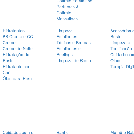
Coffrets Femininos
Perfumes &
Coffrets
Masculinos
Hidratantes
Limpeza
Acessórios 
BB Creme e CC
Esfoliantes
Rosto
Creme
Tónicos e Brumas
Limpeza e
Creme de Noite
Esfoliantes e
Tonificação
Hidratação de
Peelings
Cuidado co
Rosto
Limpeza de Rosto
Olhos
Hidratante com
Terapia Digit
Cor
Óleo para Rosto
Cuidados com o
Banho
Mamã e Be