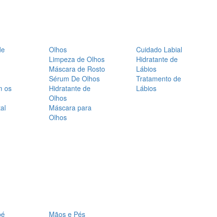
de
Olhos
Cuidado Labial
Limpeza de Olhos
Hidratante de
Máscara de Rosto
Lábios
Sérum De Olhos
Tratamento de
m os
Hidratante de
Lábios
Olhos
al
Máscara para
Olhos
bé
Mãos e Pés