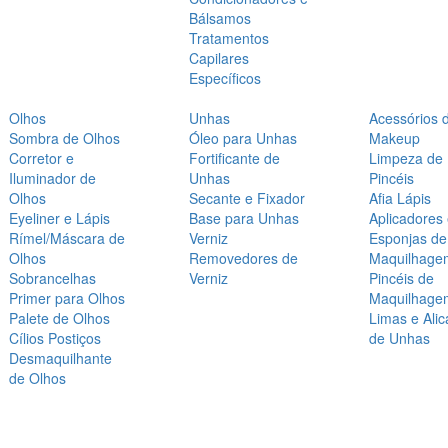
Bálsamos
Tratamentos
Capilares
Específicos
Olhos
Unhas
Acessórios 
Sombra de Olhos
Óleo para Unhas
Makeup
Corretor e
Fortificante de
Limpeza de
Iluminador de
Unhas
Pincéis
Olhos
Secante e Fixador
Afia Lápis
Eyeliner e Lápis
Base para Unhas
Aplicadores
Rímel/Máscara de
Verniz
Esponjas de
Olhos
Removedores de
Maquilhage
Sobrancelhas
Verniz
Pincéis de
Primer para Olhos
Maquilhage
Palete de Olhos
Limas e Alic
Cílios Postiços
de Unhas
Desmaquilhante
de Olhos