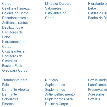
Corpo
Limpeza Corporal
Hidratante 
Celulite e Firmeza
Sabonetes
Bebé
Colónia de Corpo
Esfoliantes de
Estrias e Fi
Desodorizantes e
Corpo
Banho do B
Antitranspirantes
Depilatórios e
Redutores de
Pelos
Hidratantes de
Corpo
Cicatrizantes e
Redutores de
Cicatrizes
Busto e Peito
Óleo para Corpo
Tratamento para
Nutrição
Sexualidade
Pele
Suplementos
Lubrificante
Dermatite Atópica
Suplementos
Preservativ
Dermatite
Antienvelhecimento
Acessórios
Seborreica
Suplementos para
Sexuais
Psoríase
Definir o Corpo