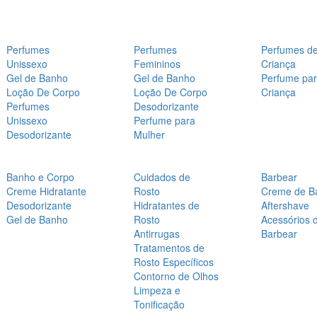
Perfumes
Perfumes
Perfumes d
Unissexo
Femininos
Criança
Gel de Banho
Gel de Banho
Perfume pa
Loção De Corpo
Loção De Corpo
Criança
Perfumes
Desodorizante
Unissexo
Perfume para
Desodorizante
Mulher
Banho e Corpo
Cuidados de
Barbear
Creme Hidratante
Rosto
Creme de B
Desodorizante
Hidratantes de
Aftershave
Gel de Banho
Rosto
Acessórios 
Antirrugas
Barbear
Tratamentos de
Rosto Específicos
Contorno de Olhos
Limpeza e
Tonificação