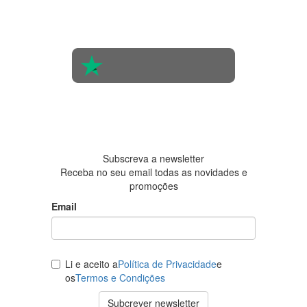
na opinião
de 560
pessoas
4.6 em 5
Baseada
em 438
avaliações
Subscreva a newsletter
Receba no seu email todas as novidades e
promoções
Email
Li e aceito a
Política de Privacidade
e
os
Termos e Condições
Subcrever newsletter