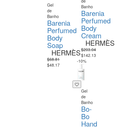
de
Gel
Banho
de
Barenia
Banho
Perfumed
Barenia
Body
Perfumed
Cream
Body
HERMÈS
Soap
$203.04
HERMÈS
$142.13
$68.81
-10%
$48.17
Gel
de
Banho
Bo-
Bo
Hand