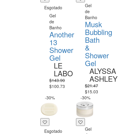
Gel
Esgotado
de
Gel
Banho
de
Musk
Banho
Bubbling
Another
Bath
13
&
Shower
Shower
Gel
Gel
LE
ALYSSA
LABO
ASHLEY
$143.90
$21.47
$100.73
$15.03
-30%
-30%
Gel
Esgotado