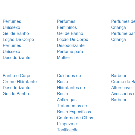
Perfumes
Perfumes
Perfumes d
Unissexo
Femininos
Criança
Gel de Banho
Gel de Banho
Perfume pa
Loção De Corpo
Loção De Corpo
Criança
Perfumes
Desodorizante
Unissexo
Perfume para
Desodorizante
Mulher
Banho e Corpo
Cuidados de
Barbear
Creme Hidratante
Rosto
Creme de B
Desodorizante
Hidratantes de
Aftershave
Gel de Banho
Rosto
Acessórios 
Antirrugas
Barbear
Tratamentos de
Rosto Específicos
Contorno de Olhos
Limpeza e
Tonificação