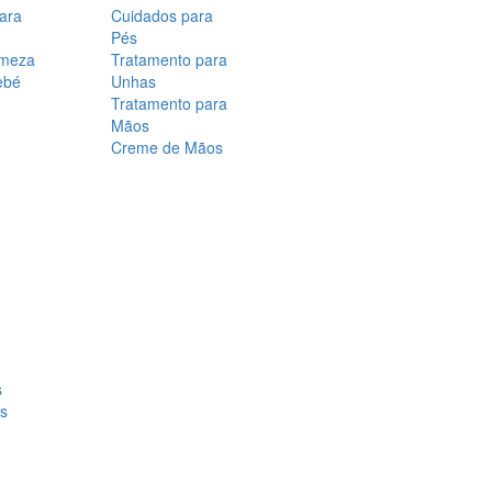
para
Cuidados para
Pés
rmeza
Tratamento para
ebé
Unhas
Tratamento para
Mãos
Creme de Mãos
s
os