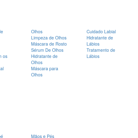
de
Olhos
Cuidado Labial
Limpeza de Olhos
Hidratante de
Máscara de Rosto
Lábios
Sérum De Olhos
Tratamento de
m os
Hidratante de
Lábios
Olhos
al
Máscara para
Olhos
bé
Mãos e Pés