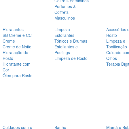
Coffrets Femininos
Perfumes &
Coffrets
Masculinos
Hidratantes
Limpeza
Acessórios 
BB Creme e CC
Esfoliantes
Rosto
Creme
Tónicos e Brumas
Limpeza e
Creme de Noite
Esfoliantes e
Tonificação
Hidratação de
Peelings
Cuidado co
Rosto
Limpeza de Rosto
Olhos
Hidratante com
Terapia Digit
Cor
Óleo para Rosto
Cuidados com o
Banho
Mamã e Be