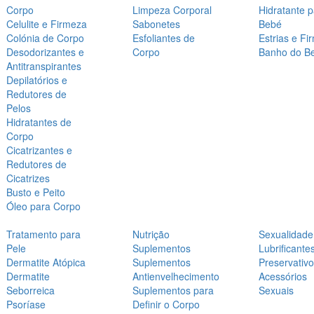
Corpo
Limpeza Corporal
Hidratante 
Celulite e Firmeza
Sabonetes
Bebé
Colónia de Corpo
Esfoliantes de
Estrias e Fi
Desodorizantes e
Corpo
Banho do B
Antitranspirantes
Depilatórios e
Redutores de
Pelos
Hidratantes de
Corpo
Cicatrizantes e
Redutores de
Cicatrizes
Busto e Peito
Óleo para Corpo
Tratamento para
Nutrição
Sexualidade
Pele
Suplementos
Lubrificante
Dermatite Atópica
Suplementos
Preservativ
Dermatite
Antienvelhecimento
Acessórios
Seborreica
Suplementos para
Sexuais
Psoríase
Definir o Corpo