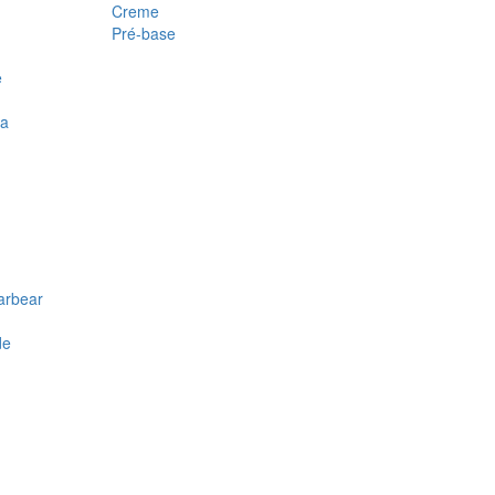
Creme
Pré-base
e
ra
arbear
de