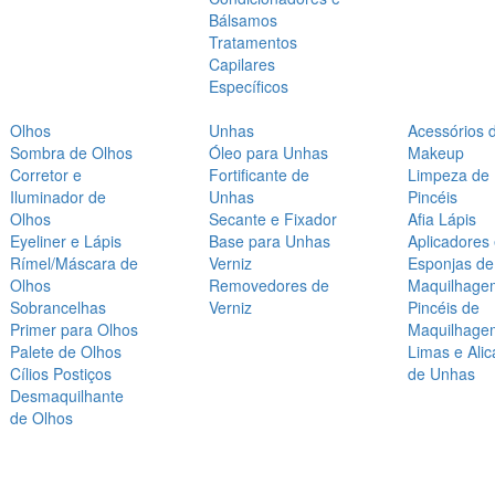
Bálsamos
Tratamentos
Capilares
Específicos
Olhos
Unhas
Acessórios 
Sombra de Olhos
Óleo para Unhas
Makeup
Corretor e
Fortificante de
Limpeza de
Iluminador de
Unhas
Pincéis
Olhos
Secante e Fixador
Afia Lápis
Eyeliner e Lápis
Base para Unhas
Aplicadores
Rímel/Máscara de
Verniz
Esponjas de
Olhos
Removedores de
Maquilhage
Sobrancelhas
Verniz
Pincéis de
Primer para Olhos
Maquilhage
Palete de Olhos
Limas e Alic
Cílios Postiços
de Unhas
Desmaquilhante
de Olhos