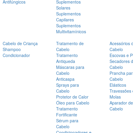
Antifúngicos
Suplementos
Solares
Suplementos
Capilares
Suplementos
Multivitamínicos
Cabelo de Criança
Tratamento de
Acessórios 
Shampoo
Cabelo
Cabelo
Condicionador
Tratamento
Escovas e P
Antiqueda
Secadores 
Máscaras para
Cabelo
Cabelo
Prancha par
Anticaspa
Cabelo
Sprays para
Elásticos
Cabelo
Travessões 
Protetor de Calor
Molas
Óleo para Cabelo
Aparador de
Tratamento
Cabelo
Fortificante
Sérum para
Cabelo
Condicionadores e