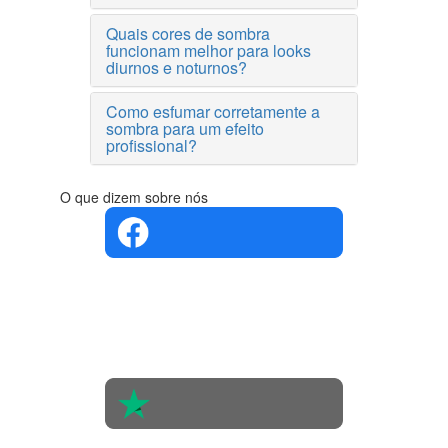
Quais cores de sombra
funcionam melhor para looks
diurnos e noturnos?
Como esfumar corretamente a
sombra para um efeito
profissional?
O que dizem sobre nós
4.4 em 5
Com base
na opinião
de 560
pessoas
4.6 em 5