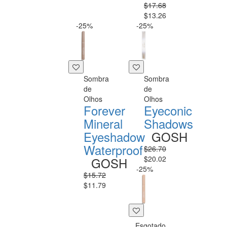
$17.68
$13.26
-25%
-25%
Sombra
Sombra
de
de
Olhos
Olhos
Forever
Eyeconic
Mineral
Shadows
Eyeshadow
GOSH
Waterproof
$26.70
$20.02
GOSH
-25%
$15.72
$11.79
Esgotado