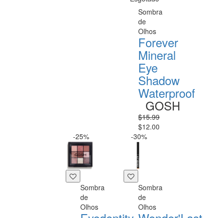
Sombra
de
Olhos
Forever
Mineral
Eye
Shadow
Waterproof
GOSH
$15.99
$12.00
-25%
-30%
Sombra
Sombra
de
de
Olhos
Olhos
Eyedentity
Wonder'Last