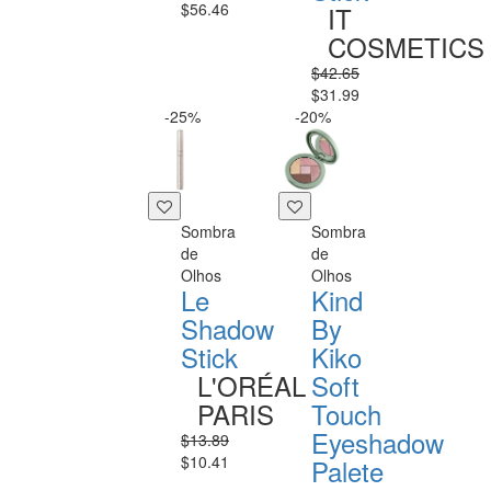
$56.46
IT
COSMETICS
$42.65
$31.99
-25%
-20%
Sombra
Sombra
de
de
Olhos
Olhos
Le
Kind
Shadow
By
Stick
Kiko
L'ORÉAL
Soft
PARIS
Touch
Eyeshadow
$13.89
$10.41
Palete