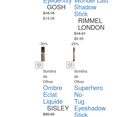
GOSH
Shadow
Stick
$18.78
$14.08
RIMMEL
LONDON
$14.21
$9.95
-30%
-25%
Sombra
Sombra
de
de
Olhos
Olhos
Ombre
Superhero
Eclat
No-
Liquide
Tug
SISLEY
Eyeshadow
Stick
$80.66