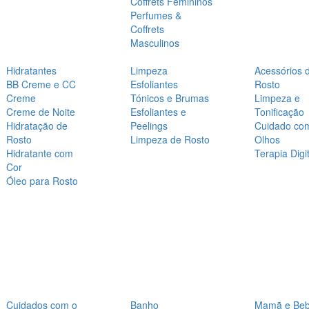
Coffrets Femininos
Perfumes &
Coffrets
Masculinos
Hidratantes
Limpeza
Acessórios 
BB Creme e CC
Esfoliantes
Rosto
Creme
Tónicos e Brumas
Limpeza e
Creme de Noite
Esfoliantes e
Tonificação
Hidratação de
Peelings
Cuidado co
Rosto
Limpeza de Rosto
Olhos
Hidratante com
Terapia Digit
Cor
Óleo para Rosto
Cuidados com o
Banho
Mamã e Be