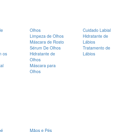
de
Olhos
Cuidado Labial
Limpeza de Olhos
Hidratante de
Máscara de Rosto
Lábios
Sérum De Olhos
Tratamento de
m os
Hidratante de
Lábios
Olhos
al
Máscara para
Olhos
bé
Mãos e Pés