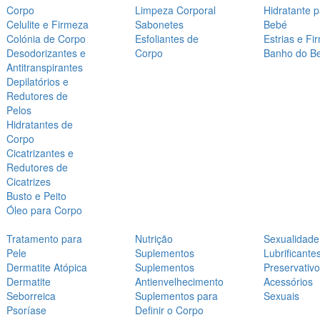
Corpo
Limpeza Corporal
Hidratante 
Celulite e Firmeza
Sabonetes
Bebé
Colónia de Corpo
Esfoliantes de
Estrias e Fi
Desodorizantes e
Corpo
Banho do B
Antitranspirantes
Depilatórios e
Redutores de
Pelos
Hidratantes de
Corpo
Cicatrizantes e
Redutores de
Cicatrizes
Busto e Peito
Óleo para Corpo
Tratamento para
Nutrição
Sexualidade
Pele
Suplementos
Lubrificante
Dermatite Atópica
Suplementos
Preservativ
Dermatite
Antienvelhecimento
Acessórios
Seborreica
Suplementos para
Sexuais
Psoríase
Definir o Corpo