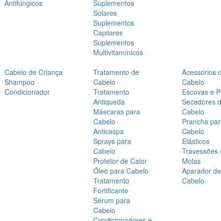
Antifúngicos
Suplementos
Solares
Suplementos
Capilares
Suplementos
Multivitamínicos
Cabelo de Criança
Tratamento de
Acessórios 
Shampoo
Cabelo
Cabelo
Condicionador
Tratamento
Escovas e P
Antiqueda
Secadores 
Máscaras para
Cabelo
Cabelo
Prancha par
Anticaspa
Cabelo
Sprays para
Elásticos
Cabelo
Travessões 
Protetor de Calor
Molas
Óleo para Cabelo
Aparador de
Tratamento
Cabelo
Fortificante
Sérum para
Cabelo
Condicionadores e