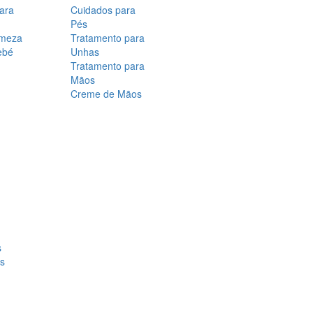
para
Cuidados para
Pés
rmeza
Tratamento para
ebé
Unhas
Tratamento para
Mãos
Creme de Mãos
s
os