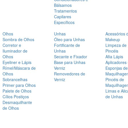
Bálsamos
Tratamentos
Capilares
Específicos
Olhos
Unhas
Acessórios 
Sombra de Olhos
Óleo para Unhas
Makeup
Corretor e
Fortificante de
Limpeza de
Iluminador de
Unhas
Pincéis
Olhos
Secante e Fixador
Afia Lápis
Eyeliner e Lápis
Base para Unhas
Aplicadores
Rímel/Máscara de
Verniz
Esponjas de
Olhos
Removedores de
Maquilhage
Sobrancelhas
Verniz
Pincéis de
Primer para Olhos
Maquilhage
Palete de Olhos
Limas e Alic
Cílios Postiços
de Unhas
Desmaquilhante
de Olhos