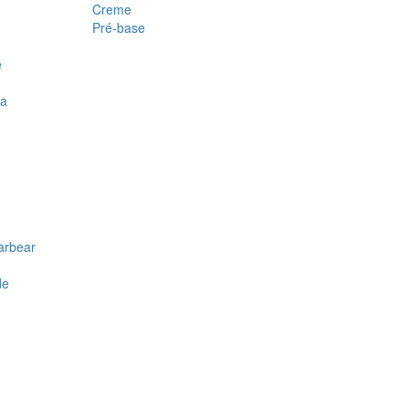
Creme
Pré-base
e
ra
arbear
de