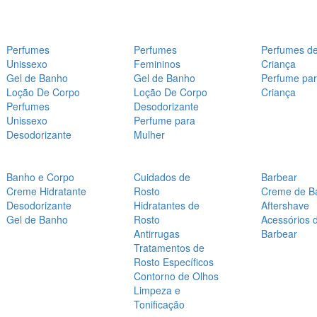
Perfumes
Perfumes
Perfumes d
Unissexo
Femininos
Criança
Gel de Banho
Gel de Banho
Perfume pa
Loção De Corpo
Loção De Corpo
Criança
Perfumes
Desodorizante
Unissexo
Perfume para
Desodorizante
Mulher
Banho e Corpo
Cuidados de
Barbear
Creme Hidratante
Rosto
Creme de B
Desodorizante
Hidratantes de
Aftershave
Gel de Banho
Rosto
Acessórios 
Antirrugas
Barbear
Tratamentos de
Rosto Específicos
Contorno de Olhos
Limpeza e
Tonificação